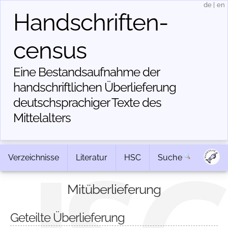
de
|
en
Handschriften­
census
Eine Bestandsaufnahme der
handschriftlichen Über­lieferung
deutschsprachiger Texte des
Mittelalters
Verzeichnisse
Literatur
HSC
Suche
Mitüberlieferung
Geteilte Überlieferung