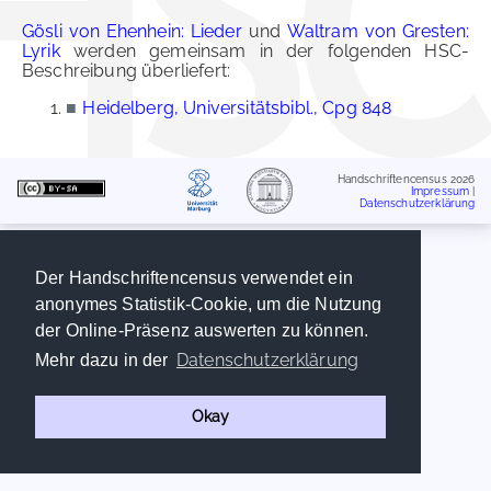
Gösli von Ehenhein: Lieder
und
Waltram von Gresten:
Lyrik
werden gemeinsam in der folgenden HSC-
Beschreibung überliefert:
■
Heidelberg, Universitätsbibl., Cpg 848
Handschriftencensus 2026
Impressum
|
Datenschutzerklärung
Der Handschriftencensus verwendet ein
anonymes Statistik-Cookie, um die Nutzung
der Online-Präsenz auswerten zu können.
Datenschutzerklärung
Mehr dazu in der
Okay