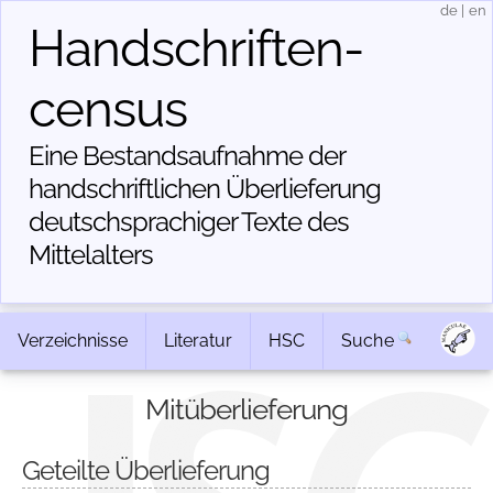
de
|
en
Handschriften­
census
Eine Bestandsaufnahme der
handschriftlichen Über­lieferung
deutschsprachiger Texte des
Mittelalters
Verzeichnisse
Literatur
HSC
Suche
Mitüberlieferung
Geteilte Überlieferung