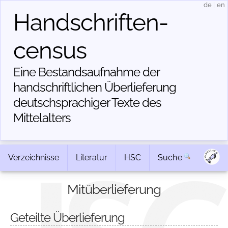
de
|
en
Handschriften­
census
Eine Bestandsaufnahme der
handschriftlichen Über­lieferung
deutschsprachiger Texte des
Mittelalters
Verzeichnisse
Literatur
HSC
Suche
Mitüberlieferung
Geteilte Überlieferung