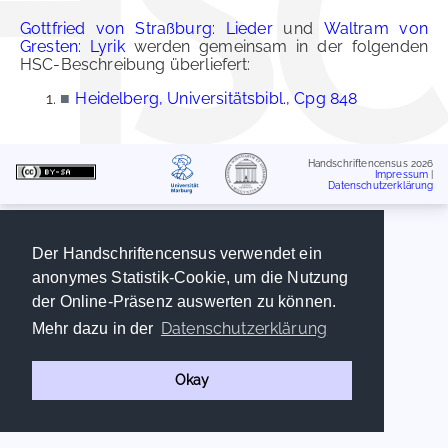
Gottfried von Straßburg: Lieder
und
Waltram von
Gresten: Lyrik
werden gemeinsam in der folgenden
HSC-Beschreibung überliefert:
■
Heidelberg, Universitätsbibl., Cpg 848
Handschriftencensus 2026
Impressum
|
Datenschutzerklärung
Der Handschriftencensus verwendet ein
anonymes Statistik-Cookie, um die Nutzung
der Online-Präsenz auswerten zu können.
Datenschutzerklärung
Mehr dazu in der
Okay