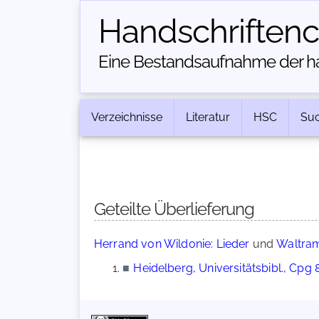
Handschriften­
Eine Bestandsaufnahme der han
Verzeichnisse
Literatur
HSC
Su
Geteilte Überlieferung
Herrand von Wildonie: Lieder
und
Waltram
■
Heidelberg, Universitätsbibl., Cpg 