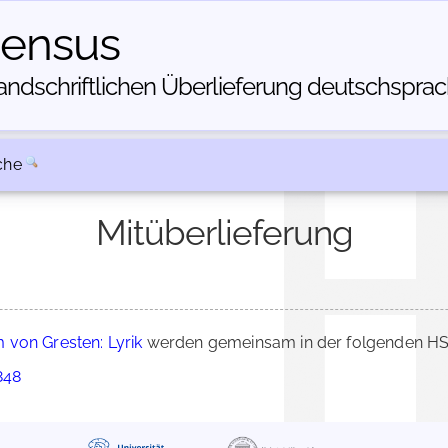
census
dschriftlichen Über­lieferung deutschsprachi
che
Mitüberlieferung
 von Gresten: Lyrik
werden gemeinsam in der folgenden HSC
848