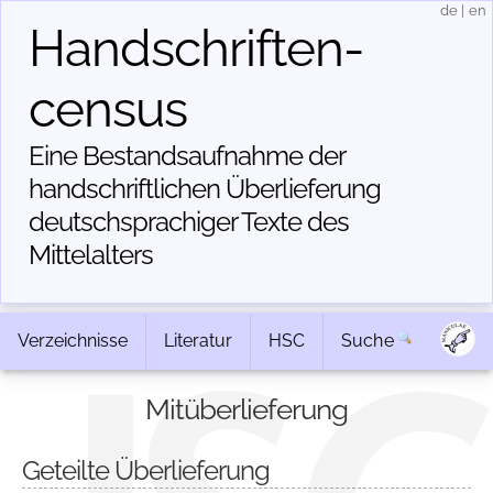
de
|
en
Handschriften­
census
Eine Bestandsaufnahme der
handschriftlichen Über­lieferung
deutschsprachiger Texte des
Mittelalters
Verzeichnisse
Literatur
HSC
Suche
Mitüberlieferung
Geteilte Überlieferung