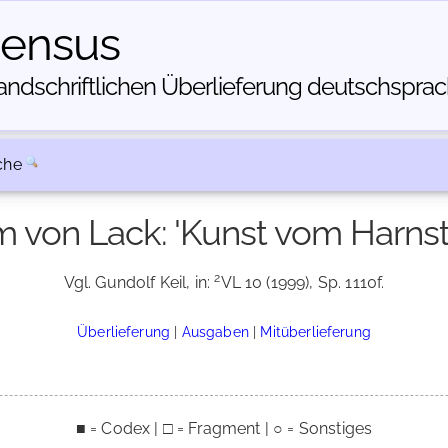
census
dschriftlichen Über­lieferung deutschsprachi
che
 von Lack: 'Kunst vom Harnst
2
Vgl. Gundolf Keil, in:
VL 10 (1999), Sp. 1110f.
Überlieferung
|
Ausgaben
|
Mitüberlieferung
■ = Codex | □ = Fragment | ○ = Sonstiges