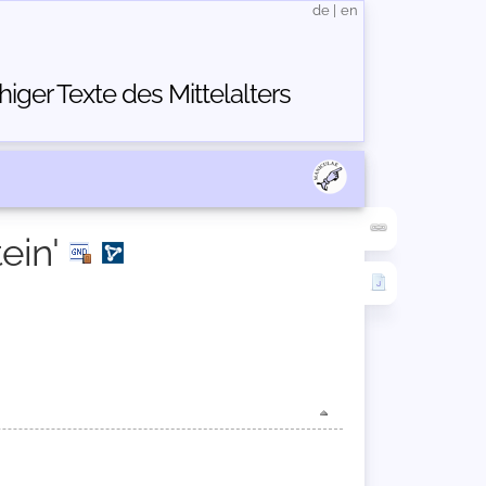
de
|
en
ger Texte des Mittelalters
ein'