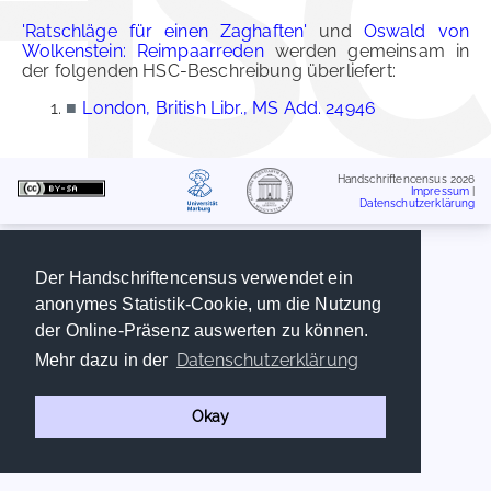
'Ratschläge für einen Zaghaften'
und
Oswald von
Wolkenstein: Reimpaarreden
werden gemeinsam in
der folgenden HSC-Beschreibung überliefert:
■
London, British Libr., MS Add. 24946
Handschriftencensus 2026
Impressum
|
Datenschutzerklärung
Der Handschriftencensus verwendet ein
anonymes Statistik-Cookie, um die Nutzung
der Online-Präsenz auswerten zu können.
Datenschutzerklärung
Mehr dazu in der
Okay