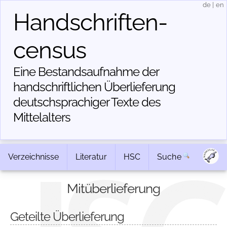
de
|
en
Handschriften­
census
Eine Bestandsaufnahme der
handschriftlichen Über­lieferung
deutschsprachiger Texte des
Mittelalters
Verzeichnisse
Literatur
HSC
Suche
Mitüberlieferung
Geteilte Überlieferung