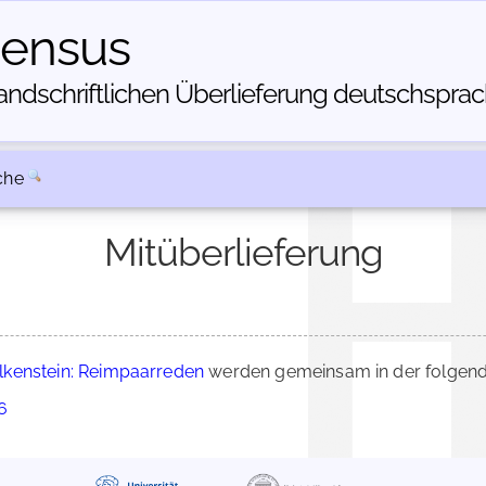
census
dschriftlichen Über­lieferung deutschsprachi
che
Mitüberlieferung
kenstein: Reimpaarreden
werden gemeinsam in der folgend
6