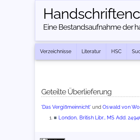
Handschriften­
Eine Bestandsaufnahme der han
Verzeichnisse
Literatur
HSC
Su
Geteilte Überlieferung
'Das Vergißmeinnicht'
und
Oswald von Wol
■
London, British Libr., MS Add. 2494