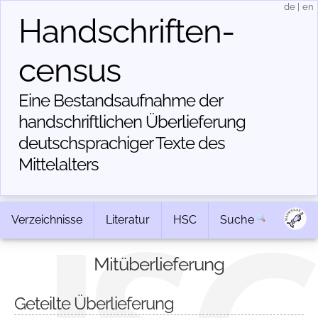
de
|
en
Handschriften­
census
Eine Bestandsaufnahme der
handschriftlichen Über­lieferung
deutschsprachiger Texte des
Mittelalters
Verzeichnisse
Literatur
HSC
Suche
Mitüberlieferung
Geteilte Überlieferung