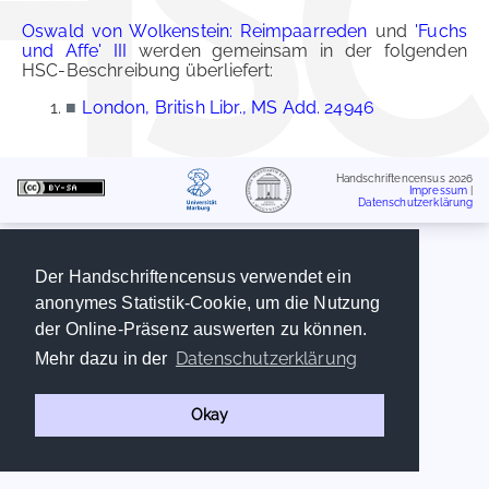
Oswald von Wolkenstein: Reimpaarreden
und
'Fuchs
und Affe' III
werden gemeinsam in der folgenden
HSC-Beschreibung überliefert:
■
London, British Libr., MS Add. 24946
Handschriftencensus 2026
Impressum
|
Datenschutzerklärung
Der Handschriftencensus verwendet ein
anonymes Statistik-Cookie, um die Nutzung
der Online-Präsenz auswerten zu können.
Datenschutzerklärung
Mehr dazu in der
Okay