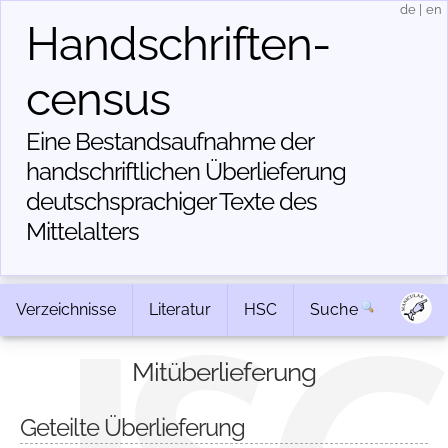
de
|
en
Handschriften­
census
Eine Bestandsaufnahme der
handschriftlichen Über­lieferung
deutschsprachiger Texte des
Mittelalters
Verzeichnisse
Literatur
HSC
Suche
Mitüberlieferung
Geteilte Überlieferung