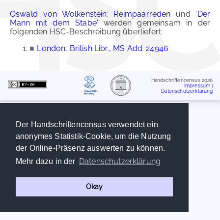
Oswald von Wolkenstein: Reimpaarreden
und
'Der
Mann mit dem Stabe'
werden gemeinsam in der
folgenden HSC-Beschreibung überliefert:
■
London, British Libr., MS Add. 24946
Handschriftencensus 2026
Impressum
|
Datenschutzerklärung
Der Handschriftencensus verwendet ein
anonymes Statistik-Cookie, um die Nutzung
der Online-Präsenz auswerten zu können.
Datenschutzerklärung
Mehr dazu in der
Okay