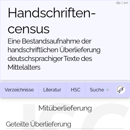
de
|
en
Handschriften­
census
Eine Bestandsaufnahme der
handschriftlichen Über­lieferung
deutschsprachiger Texte des
Mittelalters
Verzeichnisse
Literatur
HSC
Suche
Mitüberlieferung
Geteilte Überlieferung