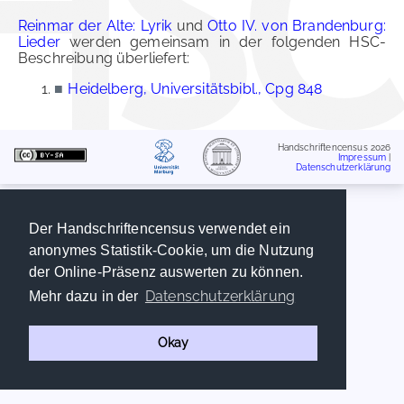
Reinmar der Alte: Lyrik
und
Otto IV. von Brandenburg:
Lieder
werden gemeinsam in der folgenden HSC-
Beschreibung überliefert:
■
Heidelberg, Universitätsbibl., Cpg 848
Handschriftencensus 2026
Impressum
|
Datenschutzerklärung
Der Handschriftencensus verwendet ein
anonymes Statistik-Cookie, um die Nutzung
der Online-Präsenz auswerten zu können.
Datenschutzerklärung
Mehr dazu in der
Okay