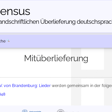
census
dschriftlichen Über­lieferung deutschsprachi
che
Mitüberlieferung
IV. von Brandenburg: Lieder
werden gemeinsam in der folge
848