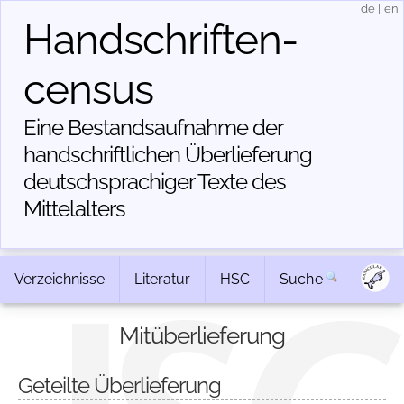
de
|
en
Handschriften­
census
Eine Bestandsaufnahme der
handschriftlichen Über­lieferung
deutschsprachiger Texte des
Mittelalters
Verzeichnisse
Literatur
HSC
Suche
Mitüberlieferung
Geteilte Überlieferung