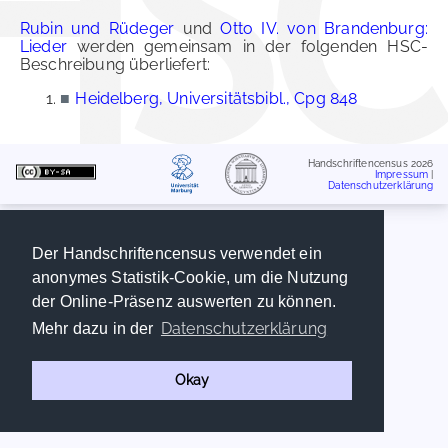
Rubin und Rüdeger
und
Otto IV. von Brandenburg:
Lieder
werden gemeinsam in der folgenden HSC-
Beschreibung überliefert:
■
Heidelberg, Universitätsbibl., Cpg 848
Handschriftencensus 2026
Impressum
|
Datenschutzerklärung
Der Handschriftencensus verwendet ein
anonymes Statistik-Cookie, um die Nutzung
der Online-Präsenz auswerten zu können.
Datenschutzerklärung
Mehr dazu in der
Okay