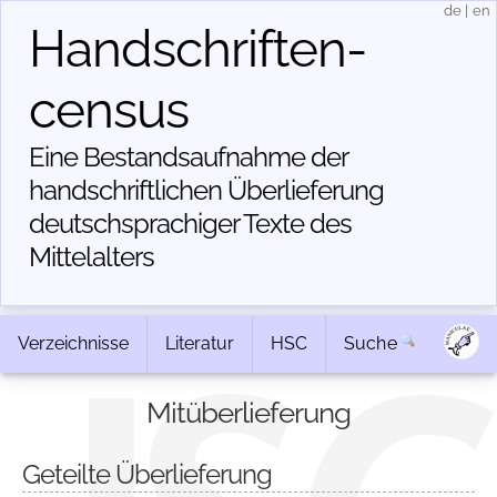
de
|
en
Handschriften­
census
Eine Bestandsaufnahme der
handschriftlichen Über­lieferung
deutschsprachiger Texte des
Mittelalters
Verzeichnisse
Literatur
HSC
Suche
Mitüberlieferung
Geteilte Überlieferung