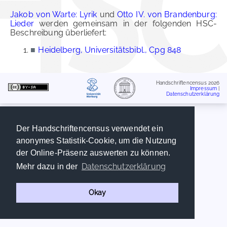
Jakob von Warte: Lyrik
und
Otto IV. von Brandenburg:
Lieder
werden gemeinsam in der folgenden HSC-
Beschreibung überliefert:
■
Heidelberg, Universitätsbibl., Cpg 848
Handschriftencensus 2026
Impressum
|
Datenschutzerklärung
Der Handschriftencensus verwendet ein
anonymes Statistik-Cookie, um die Nutzung
der Online-Präsenz auswerten zu können.
Datenschutzerklärung
Mehr dazu in der
Okay