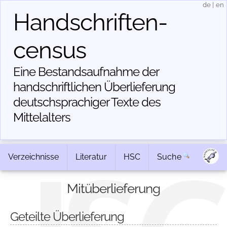
de
|
en
Handschriften­
census
Eine Bestandsaufnahme der
handschriftlichen Über­lieferung
deutschsprachiger Texte des
Mittelalters
Verzeichnisse
Literatur
HSC
Suche
Mitüberlieferung
Geteilte Überlieferung