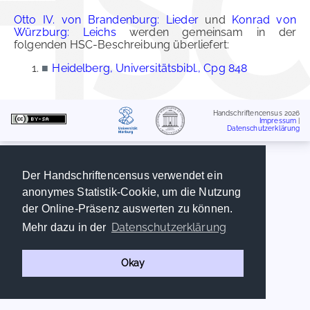
Otto IV. von Brandenburg: Lieder
und
Konrad von
Würzburg: Leichs
werden gemeinsam in der
folgenden HSC-Beschreibung überliefert:
■
Heidelberg, Universitätsbibl., Cpg 848
Handschriftencensus 2026
Impressum
|
Datenschutzerklärung
Der Handschriftencensus verwendet ein
anonymes Statistik-Cookie, um die Nutzung
der Online-Präsenz auswerten zu können.
Datenschutzerklärung
Mehr dazu in der
Okay