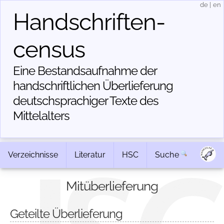
de
|
en
Handschriften­
census
Eine Bestandsaufnahme der
handschriftlichen Über­lieferung
deutschsprachiger Texte des
Mittelalters
Verzeichnisse
Literatur
HSC
Suche
Mitüberlieferung
Geteilte Überlieferung