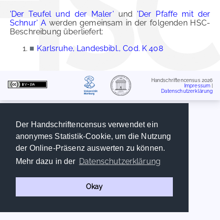
'Der Teufel und der Maler'
und
'Der Pfaffe mit der
Schnur' A
werden gemeinsam in der folgenden HSC-
Beschreibung überliefert:
■
Karlsruhe, Landesbibl., Cod. K 408
Handschriftencensus 2026
Impressum
|
Datenschutzerklärung
Der Handschriftencensus verwendet ein
anonymes Statistik-Cookie, um die Nutzung
der Online-Präsenz auswerten zu können.
Datenschutzerklärung
Mehr dazu in der
Okay