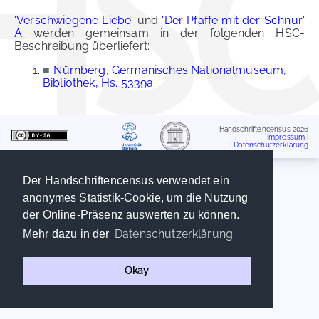
'Verschwiegene Liebe'
und
'Der Pfaffe mit der Schnur'
A
werden gemeinsam in der folgenden HSC-
Beschreibung überliefert:
■
Nürnberg, Germanisches Nationalmuseum,
Bibliothek, Hs. 5339a
Handschriftencensus 2026
Impressum
|
Datenschutzerklärung
Der Handschriftencensus verwendet ein
anonymes Statistik-Cookie, um die Nutzung
der Online-Präsenz auswerten zu können.
Datenschutzerklärung
Mehr dazu in der
Okay