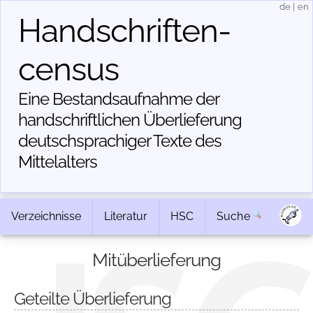
de
|
en
Handschriften­
census
Eine Bestandsaufnahme der
handschriftlichen Über­lieferung
deutschsprachiger Texte des
Mittelalters
Verzeichnisse
Literatur
HSC
Suche
Mitüberlieferung
Geteilte Überlieferung