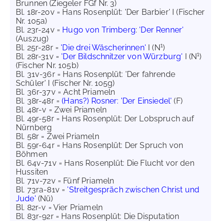
Brunnen (Ziegeler FGf Nr. 3)
Bl. 18r-20v = Hans Rosenplüt: 'Der Barbier' I (Fischer
Nr. 105a)
Bl. 23r-24v =
Hugo von Trimberg
:
'Der Renner'
(Auszug)
1
Bl. 25r-28r =
'Die drei Wäscherinnen'
I (N
)
1
Bl. 28r-31v =
'Der Bildschnitzer von Würzburg'
I (N
)
(Fischer Nr. 105b)
Bl. 31v-36r = Hans Rosenplüt: 'Der fahrende
Schüler' I (Fischer Nr. 105g)
Bl. 36r-37v = Acht Priameln
Bl. 38r-48r =
(Hans?) Rosner: 'Der Einsiedel'
(F)
Bl. 48r-v = Zwei Priameln
Bl. 49r-58r = Hans Rosenplüt: Der Lobspruch auf
Nürnberg
Bl. 58r = Zwei Priameln
Bl. 59r-64r = Hans Rosenplüt: Der Spruch von
Böhmen
Bl. 64v-71v = Hans Rosenplüt: Die Flucht vor den
Hussiten
Bl. 71v-72v = Fünf Priameln
Bl. 73ra-81v =
'Streitgespräch zwischen Christ und
Jude'
(Nü)
Bl. 82r-v = Vier Priameln
Bl. 83r-92r = Hans Rosenplüt: Die Disputation