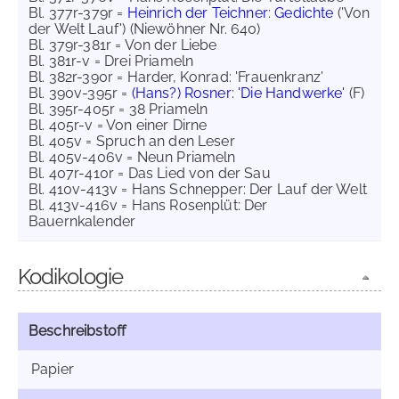
Bl. 377r-379r =
Heinrich der Teichner
:
Gedichte
('Von
der Welt Lauf') (Niewöhner Nr. 640)
Bl. 379r-381r = Von der Liebe
Bl. 381r-v = Drei Priameln
Bl. 382r-390r = Harder, Konrad: 'Frauenkranz'
Bl. 390v-395r =
(Hans?) Rosner: 'Die Handwerke'
(F)
Bl. 395r-405r = 38 Priameln
Bl. 405r-v = Von einer Dirne
Bl. 405v = Spruch an den Leser
Bl. 405v-406v = Neun Priameln
Bl. 407r-410r = Das Lied von der Sau
Bl. 410v-413v = Hans Schnepper: Der Lauf der Welt
Bl. 413v-416v = Hans Rosenplüt: Der
Bauernkalender
Kodikologie
Beschreibstoff
Papier