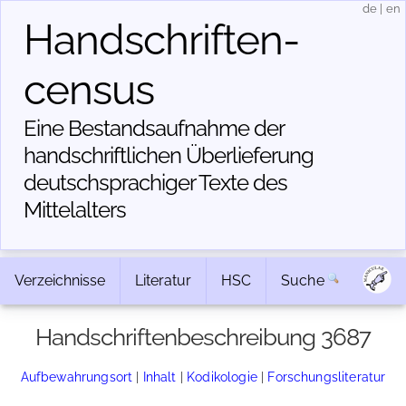
de
|
en
Handschriften­
census
Eine Bestandsaufnahme der
handschriftlichen Über­lieferung
deutschsprachiger Texte des
Mittelalters
Verzeichnisse
Literatur
HSC
Suche
Handschriftenbeschreibung 3687
Aufbewahrungsort
|
Inhalt
|
Kodikologie
|
Forschungsliteratur