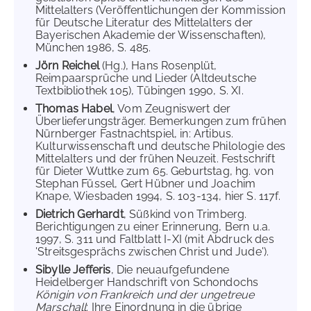
Mittelalters (Veröffentlichungen der Kommission
für Deutsche Literatur des Mittelalters der
Bayerischen Akademie der Wissenschaften),
München 1986, S. 485.
Jörn Reichel
(Hg.), Hans Rosenplüt,
Reimpaarsprüche und Lieder (Altdeutsche
Textbibliothek 105), Tübingen 1990, S. XI.
Thomas Habel
, Vom Zeugniswert der
Überlieferungsträger. Bemerkungen zum frühen
Nürnberger Fastnachtspiel, in: Artibus.
Kulturwissenschaft und deutsche Philologie des
Mittelalters und der frühen Neuzeit. Festschrift
für Dieter Wuttke zum 65. Geburtstag, hg. von
Stephan Füssel, Gert Hübner und Joachim
Knape, Wiesbaden 1994, S. 103-134, hier S. 117f.
Dietrich Gerhardt
, Süßkind von Trimberg.
Berichtigungen zu einer Erinnerung, Bern u.a.
1997, S. 311 und Faltblatt I-XI (mit Abdruck des
'Streitsgesprächs zwischen Christ und Jude').
Sibylle Jefferis
, Die neuaufgefundene
Heidelberger Handschrift von Schondochs
Königin von Frankreich und der ungetreue
Marschall
: Ihre Einordnung in die übrige