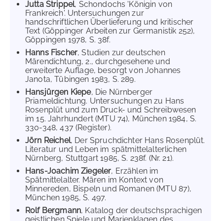
Jutta Strippel
, Schondochs 'Königin von
Frankreich'. Untersuchungen zur
handschriftlichen Überlieferung und kritischer
Text (Göppinger Arbeiten zur Germanistik 252),
Göppingen 1978, S. 38f.
Hanns Fischer
, Studien zur deutschen
Märendichtung, 2., durchgesehene und
erweiterte Auflage, besorgt von Johannes
Janota, Tübingen 1983, S. 289.
Hansjürgen Kiepe
, Die Nürnberger
Priameldichtung. Untersuchungen zu Hans
Rosenplüt und zum Druck- und Schreibwesen
im 15. Jahrhundert (MTU 74), München 1984, S.
330-348, 437 (Register).
Jörn Reichel
, Der Spruchdichter Hans Rosenplüt.
Literatur und Leben im spätmittelalterlichen
Nürnberg, Stuttgart 1985, S. 238f. (Nr. 21).
Hans-Joachim Ziegeler
, Erzählen im
Spätmittelalter. Mären im Kontext von
Minnereden, Bispeln und Romanen (MTU 87),
München 1985, S. 497.
Rolf Bergmann
, Katalog der deutschsprachigen
geistlichen Spiele und Marienklagen des