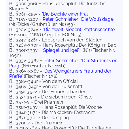
Bl. 300r-306r = Hans Rosenplüt: Die fünfzehn
Klagen A
Bl. 306r-315v =
'Die Beichte einer Frau'
Bl. 315v-320v =
Peter Schmieher
:
'Die Wolfsklage'
(N) (Dicke/Grubmüller Nr. 653)
Bl. 320v-324v =
'Die zwölf (sieben) Pfaffenknechte'
(Fassung *NW) (Ziegeler FGf Nr. 5)
Bl. 324v-326r = Lobspruch von den Städten
Bl. 326v-330r = Hans Rosenplüt: Der König im Bad
1
Bl. 330r-333v =
'Spiegel und Igel'
I (N
) (Fischer Nr.
105h)
Bl. 333v-336v =
Peter Schmieher
:
'Der Student von
1
Prag'
(N
) (Fischer Nr. 111b)
Bl. 336v-338v =
'Des Weingärtners Frau und der
Pfaffe'
(Fischer Nr. 138)
Bl. 338v-346r = Von dem Official
Bl. 346v-349r = Von der Bulschafft
Bl. 349r-352v = Der Frauenschänder
Bl. 353r-357r = Die sieben freien Künste
Bl. 357r-v = Drei Priameln
Bl. 358r-363v = Hans Rosenplüt: Die Woche
Bl. 364r-367r = Die Maköcken-Fastnacht
Bl. 367r-370r = Der Jüngling
Bl. 370r-v = Drei Priameln
Bl. 371r-376v = Hans Rosenplüt: Die Turteltaube