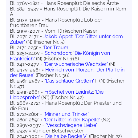
Bl. 176v-182r = Hans Rosenplüt: Die sechs Ärzte
Bl. 182r-193v = Hans Rosenplüt: Die Kaiserin in Rom
A
Bl. 193v-199v = Hans Rosenplüt: Lob der
fruchtbaren Frau
Bl. 199v-207r = Vom Türkischen Kaiser
Bl. 207r-217r =
Jakob Appet
:
'Der Ritter unter dem
Zuber'
(N) (Fischer Nr. 5)
Bl. 217r-225r =
'Der Traum'
Bl. 225r-240v =
Schondoch
:
'Die Königin von
Frankreich'
(N) (Fischer Nr. 116)
Bl. 241r-247v =
'Der wucherische Wechsler'
(N)
Bl. 247v-256r =
Heinrich von Pforzen
:
'Der Pfaffe in
der Reuse'
(Fischer Nr. 36)
Bl. 256r-258v =
'Das schlaue Gretlein'
II (N) (Fischer
Nr. 47)
Bl. 259r-266r =
Fröschel von Leidnitz
:
'Die
1
Liebesprobe'
(N
) (Fischer Nr. 42)
Bl. 266v-272r = Hans Rosenplüt: Der Priester und
die Frau
Bl. 272r-280r =
'Minner und Trinker'
Bl. 280r-289r =
'Der Ritter in der Kapelle'
(N2)
Bl. 289v-293v =
'Verschwiegene Liebe'
Bl. 293v = Von der Betschwester
Bl. 294r-300r =
'Die halbe Decke V'
(Fischer Nr. 22)