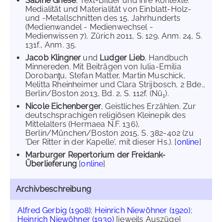
Sabine Griese
, Text-Bilder und ihre Kontexte.
Medialität und Materialität von Einblatt-Holz-
und -Metallschnitten des 15. Jahrhunderts
(Medienwandel - Medienwechsel -
Medienwissen 7), Zürich 2011, S. 129, Anm. 24, S.
131f., Anm. 35.
Jacob Klingner
und
Ludger Lieb
, Handbuch
Minnereden. Mit Beiträgen von Iulia-Emilia
Dorobanţu, Stefan Matter, Martin Muschick,
Melitta Rheinheimer und Clara Strijbosch, 2 Bde.,
Berlin/Boston 2013, Bd. 2, S. 112f. (Nü
).
1
Nicole Eichenberger
, Geistliches Erzählen. Zur
deutschsprachigen religiösen Kleinepik des
Mittelalters (Hermaea N.F. 136),
Berlin/München/Boston 2015, S. 382-402 (zu
'Der Ritter in der Kapelle', mit dieser Hs.). [
online
]
Marburger Repertorium der Freidank-
Überlieferung
[
online
]
Archivbeschreibung
Alfred Gerbig (1908)
;
Heinrich Niewöhner (1920)
;
Heinrich Niewöhner (1930)
[jeweils Auszüge]