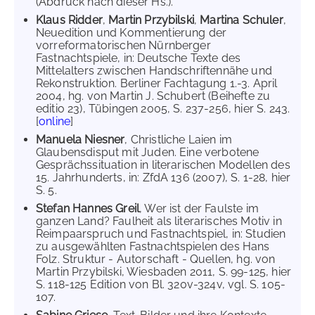
(Abdruck nach dieser Hs.).
Klaus Ridder
,
Martin Przybilski
,
Martina Schuler
,
Neuedition und Kommentierung der
vorreformatorischen Nürnberger
Fastnachtspiele, in: Deutsche Texte des
Mittelalters zwischen Handschriftennähe und
Rekonstruktion. Berliner Fachtagung 1.-3. April
2004, hg. von Martin J. Schubert (Beihefte zu
editio 23), Tübingen 2005, S. 237-256, hier S. 243.
[
online
]
Manuela Niesner
, Christliche Laien im
Glaubensdisput mit Juden. Eine verbotene
Gesprächssituation in literarischen Modellen des
15. Jahrhunderts, in: ZfdA 136 (2007), S. 1-28, hier
S. 5.
Stefan Hannes Greil
, Wer ist der Faulste im
ganzen Land? Faulheit als literarisches Motiv in
Reimpaarspruch und Fastnachtspiel, in: Studien
zu ausgewählten Fastnachtspielen des Hans
Folz. Struktur - Autorschaft - Quellen, hg. von
Martin Przybilski, Wiesbaden 2011, S. 99-125, hier
S. 118-125 Edition von Bl. 320v-324v, vgl. S. 105-
107.