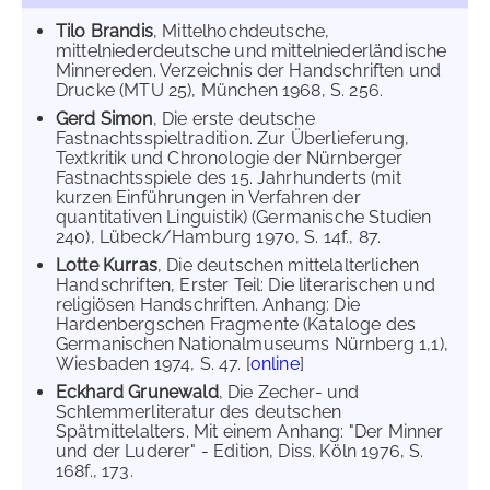
Tilo Brandis
, Mittelhochdeutsche,
mittelniederdeutsche und mittelniederländische
Minnereden. Verzeichnis der Handschriften und
Drucke (MTU 25), München 1968, S. 256.
Gerd Simon
, Die erste deutsche
Fastnachtsspieltradition. Zur Überlieferung,
Textkritik und Chronologie der Nürnberger
Fastnachtsspiele des 15. Jahrhunderts (mit
kurzen Einführungen in Verfahren der
quantitativen Linguistik) (Germanische Studien
240), Lübeck/Hamburg 1970, S. 14f., 87.
Lotte Kurras
, Die deutschen mittelalterlichen
Handschriften, Erster Teil: Die literarischen und
religiösen Handschriften. Anhang: Die
Hardenbergschen Fragmente (Kataloge des
Germanischen Nationalmuseums Nürnberg 1,1),
Wiesbaden 1974, S. 47. [
online
]
Eckhard Grunewald
, Die Zecher- und
Schlemmerliteratur des deutschen
Spätmittelalters. Mit einem Anhang: "Der Minner
und der Luderer" - Edition, Diss. Köln 1976, S.
168f., 173.