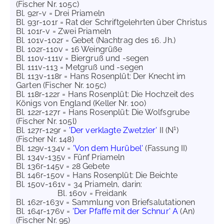
(Fischer Nr. 105c)
Bl. 92r-v = Drei Priameln
Bl. 93r-101r = Rat der Schriftgelehrten über Christus
Bl. 101r-v = Zwei Priameln
Bl. 101v-102r = Gebet (Nachtrag des 16. Jh.)
Bl. 102r-110v = 16 Weingrüße
Bl. 110v-111v = Biergruß und -segen
Bl. 111v-113 = Metgruß und -segen
Bl. 113v-118r = Hans Rosenplüt: Der Knecht im
Garten (Fischer Nr. 105c)
Bl. 118r-122r = Hans Rosenplüt: Die Hochzeit des
Königs von England (Keller Nr. 100)
Bl. 122r-127r = Hans Rosenplüt: Die Wolfsgrube
(Fischer Nr. 105l)
1
Bl. 127r-129r =
'Der verklagte Zwetzler'
II (N
)
(Fischer Nr. 148)
Bl. 129v-134v =
'Von dem Hurübel'
(Fassung II)
Bl. 134v-135v = Fünf Priameln
Bl. 136r-145v = 28 Gebete
Bl. 146r-150v = Hans Rosenplüt: Die Beichte
Bl. 150v-161v = 34 Priameln, darin:
Bl. 160v = Freidank
Bl. 162r-163v = Sammlung von Briefsalutationen
Bl. 164r-176v =
'Der Pfaffe mit der Schnur' A
(An)
(Fischer Nr. 95)