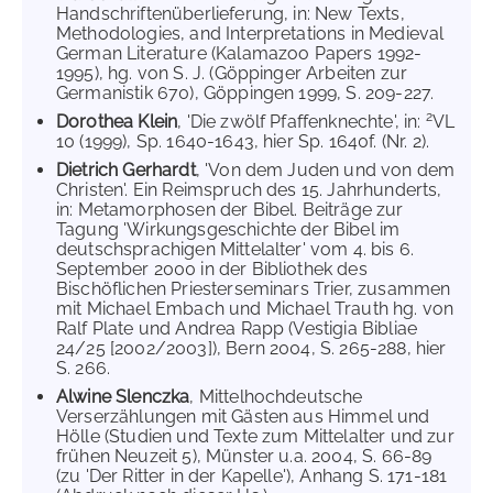
Handschriftenüberlieferung, in: New Texts,
Methodologies, and Interpretations in Medieval
German Literature (Kalamazoo Papers 1992-
1995), hg. von S. J. (Göppinger Arbeiten zur
Germanistik 670), Göppingen 1999, S. 209-227.
2
Dorothea Klein
, 'Die zwölf Pfaffenknechte', in:
VL
10 (1999), Sp. 1640-1643, hier Sp. 1640f. (Nr. 2).
Dietrich Gerhardt
, 'Von dem Juden und von dem
Christen'. Ein Reimspruch des 15. Jahrhunderts,
in: Metamorphosen der Bibel. Beiträge zur
Tagung 'Wirkungsgeschichte der Bibel im
deutschsprachigen Mittelalter' vom 4. bis 6.
September 2000 in der Bibliothek des
Bischöflichen Priesterseminars Trier, zusammen
mit Michael Embach und Michael Trauth hg. von
Ralf Plate und Andrea Rapp (Vestigia Bibliae
24/25 [2002/2003]), Bern 2004, S. 265-288, hier
S. 266.
Alwine Slenczka
, Mittelhochdeutsche
Verserzählungen mit Gästen aus Himmel und
Hölle (Studien und Texte zum Mittelalter und zur
frühen Neuzeit 5), Münster u.a. 2004, S. 66-89
(zu 'Der Ritter in der Kapelle'), Anhang S. 171-181