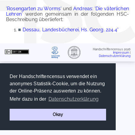
'Rosengarten zu Worms'
und
Andreas: 'Die väterlichen
Lehren'
werden gemeinsam in der folgenden HSC-
Beschreibung überliefert:
■
Dessau, Landesbücherei, Hs. Georg. 224.4°
Handschriftencensus 2026
Impressum
|
Datenschutzerklärung
Der Handschriftencensus verwendet ein
anonymes Statistik-Cookie, um die Nutzung
der Online-Präsenz auswerten zu können.
Datenschutzerklärung
Mehr dazu in der
Okay