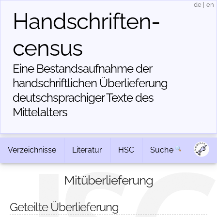
de
|
en
Handschriften­
census
Eine Bestandsaufnahme der
handschriftlichen Über­lieferung
deutschsprachiger Texte des
Mittelalters
Verzeichnisse
Literatur
HSC
Suche
Mitüberlieferung
Geteilte Überlieferung