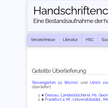
Handschriften­
Eine Bestandsaufnahme der han
Verzeichnisse
Literatur
HSC
Su
Geteilte Überlieferung
'Rosengarten zu Worms'
und
Ulrich v
überliefert:
■
Dessau, Landesbücherei, Hs. Georg
■
Frankfurt a. M., Universitätsbibl., M