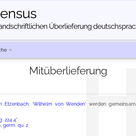
census
dschriftlichen Über­lieferung deutschsprachi
che
Mitüberlieferung
on Etzenbach: 'Wilhelm von Wenden'
werden gemeinsam 
. 224.4°
s. germ. qu. 2