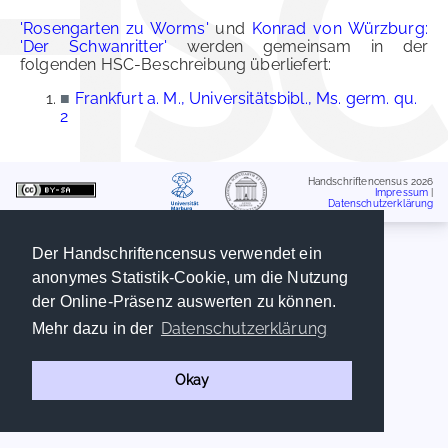
'Rosengarten zu Worms'
und
Konrad von Würzburg:
'Der Schwanritter'
werden gemeinsam in der
folgenden HSC-Beschreibung überliefert:
■
Frankfurt a. M., Universitätsbibl., Ms. germ. qu.
2
Handschriftencensus 2026
Impressum
|
Datenschutzerklärung
Der Handschriftencensus verwendet ein
anonymes Statistik-Cookie, um die Nutzung
der Online-Präsenz auswerten zu können.
Datenschutzerklärung
Mehr dazu in der
Okay