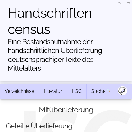
de
|
en
Handschriften­
census
Eine Bestandsaufnahme der
handschriftlichen Über­lieferung
deutschsprachiger Texte des
Mittelalters
Verzeichnisse
Literatur
HSC
Suche
Mitüberlieferung
Geteilte Überlieferung