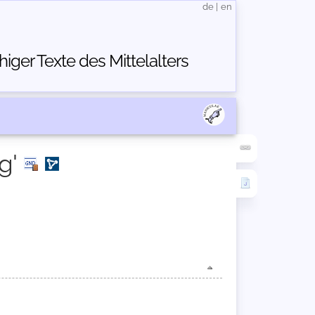
de
|
en
ger Texte des Mittelalters
g'