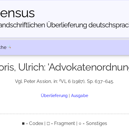
census
dschriftlichen Über­lieferung deutschsprachi
che
oris, Ulrich: 'Advokatenordnun
2
Vgl. Peter Assion, in:
VL 6 (1987), Sp. 637-645.
Überlieferung
|
Ausgabe
■ = Codex | □ = Fragment | ○ = Sonstiges