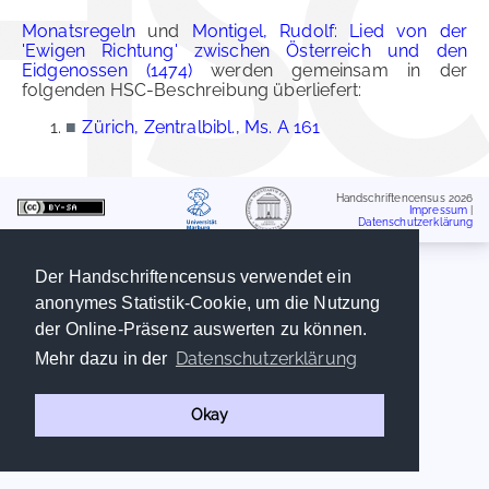
Monatsregeln
und
Montigel, Rudolf: Lied von der
'Ewigen Richtung' zwischen Österreich und den
Eidgenossen (1474)
werden gemeinsam in der
folgenden HSC-Beschreibung überliefert:
■
Zürich, Zentralbibl., Ms. A 161
Handschriftencensus 2026
Impressum
|
Datenschutzerklärung
Der Handschriftencensus verwendet ein
anonymes Statistik-Cookie, um die Nutzung
der Online-Präsenz auswerten zu können.
Datenschutzerklärung
Mehr dazu in der
Okay