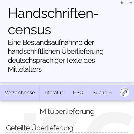
de
|
en
Handschriften­
census
Eine Bestandsaufnahme der
handschriftlichen Über­lieferung
deutschsprachiger Texte des
Mittelalters
Verzeichnisse
Literatur
HSC
Suche
Mitüberlieferung
Geteilte Überlieferung