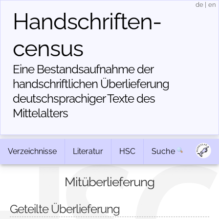
de
|
en
Handschriften­
census
Eine Bestandsaufnahme der
handschriftlichen Über­lieferung
deutschsprachiger Texte des
Mittelalters
Verzeichnisse
Literatur
HSC
Suche
Mitüberlieferung
Geteilte Überlieferung