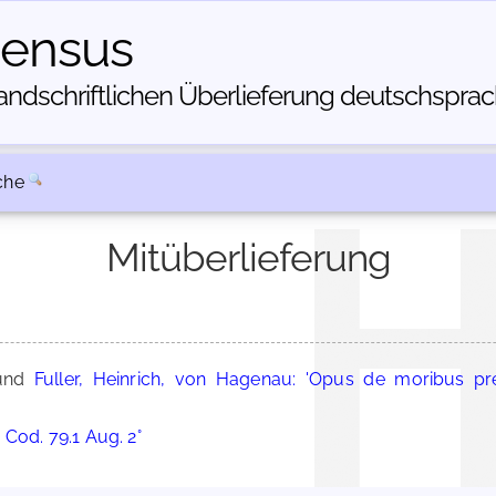
census
dschriftlichen Über­lieferung deutschsprachi
che
Mitüberlieferung
nd
Fuller, Heinrich, von Hagenau: 'Opus de moribus pre
 Cod. 79.1 Aug. 2°