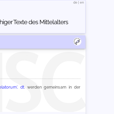
de
|
en
ger Texte des Mittelalters
latorum', dt.
werden gemeinsam in der