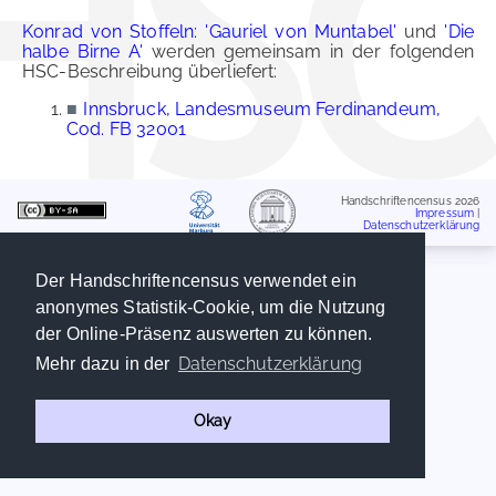
Konrad von Stoffeln: 'Gauriel von Muntabel'
und
'Die
halbe Birne A'
werden gemeinsam in der folgenden
HSC-Beschreibung überliefert:
■
Innsbruck, Landesmuseum Ferdinandeum,
Cod. FB 32001
Handschriftencensus 2026
Impressum
|
Datenschutzerklärung
Der Handschriftencensus verwendet ein
anonymes Statistik-Cookie, um die Nutzung
der Online-Präsenz auswerten zu können.
Datenschutzerklärung
Mehr dazu in der
Okay