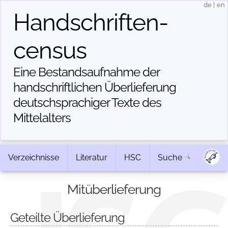
de
|
en
Handschriften­
census
Eine Bestandsaufnahme der
handschriftlichen Über­lieferung
deutschsprachiger Texte des
Mittelalters
Verzeichnisse
Literatur
HSC
Suche
Mitüberlieferung
Geteilte Überlieferung