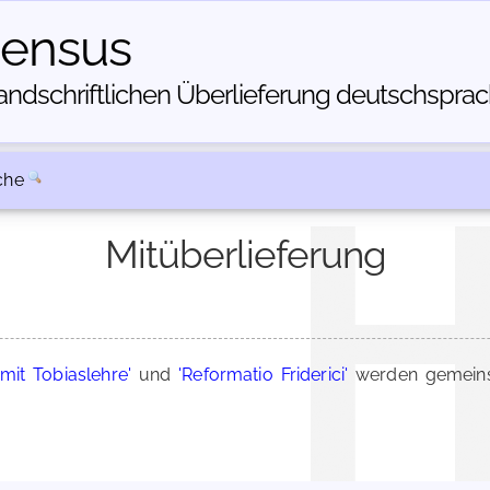
census
dschriftlichen Über­lieferung deutschsprachi
che
Mitüberlieferung
mit Tobiaslehre'
und
'Reformatio Friderici'
werden gemeins