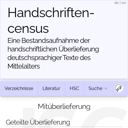
de
|
en
Handschriften­
census
Eine Bestandsaufnahme der
handschriftlichen Über­lieferung
deutschsprachiger Texte des
Mittelalters
Verzeichnisse
Literatur
HSC
Suche
Mitüberlieferung
Geteilte Überlieferung