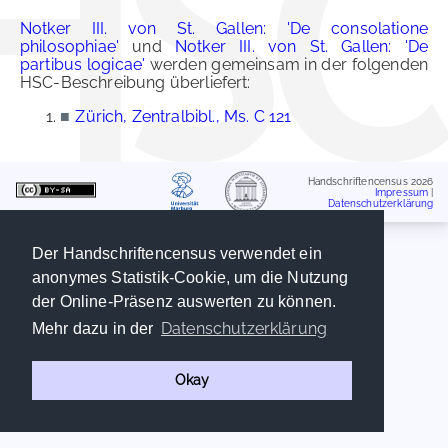
Notker III. von St. Gallen: 'De consolatione
philosophiae'
und
Notker III. von St. Gallen: 'De
partibus logicae'
werden gemeinsam in der folgenden
HSC-Beschreibung überliefert:
■
Zürich, Zentralbibl., Ms. C 121
Handschriftencensus 2026
Impressum
|
Datenschutzerklärung
Der Handschriftencensus verwendet ein
anonymes Statistik-Cookie, um die Nutzung
der Online-Präsenz auswerten zu können.
Datenschutzerklärung
Mehr dazu in der
Okay