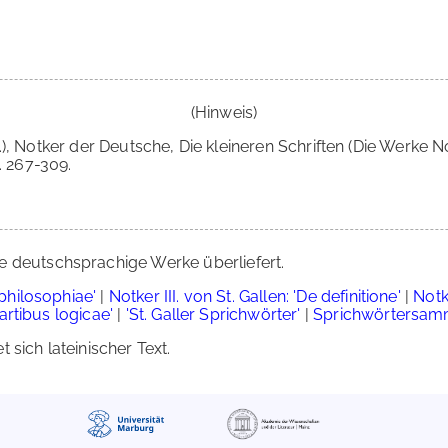
(Hinweis)
.), Notker der Deutsche, Die kleineren Schriften (Die Werke 
. 267-309.
e deutschsprachige Werke überliefert.
 philosophiae'
|
Notker III. von St. Gallen: 'De definitione'
|
Notke
partibus logicae'
|
'St. Galler Sprichwörter'
|
Sprichwörtersam
 sich lateinischer Text.