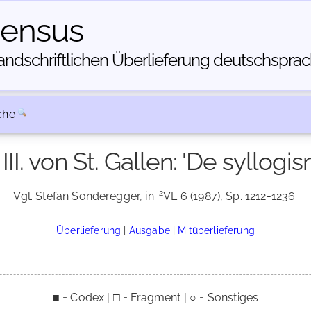
census
dschriftlichen Über­lieferung deutschsprachi
che
III. von St. Gallen: 'De syllogis
2
Vgl. Stefan Sonderegger, in:
VL 6 (1987), Sp. 1212-1236.
Überlieferung
|
Ausgabe
|
Mitüberlieferung
■ = Codex | □ = Fragment | ○ = Sonstiges