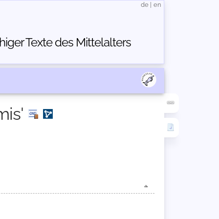
de
|
en
ger Texte des Mittelalters
mis'