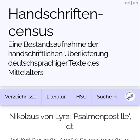
de
|
en
Handschriften­
census
Eine Bestandsaufnahme der
handschriftlichen Über­lieferung
deutschsprachiger Texte des
Mittelalters
Verzeichnisse
Literatur
HSC
Suche
Nikolaus von Lyra: 'Psalmenpostille',
dt.
2
2