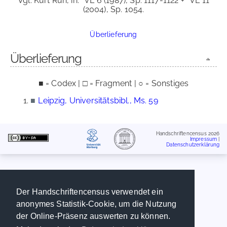
Vgl. Kurt Ruh, in:
VL 6 (1987), Sp. 1117-1122 +
VL 11
(2004), Sp. 1054.
Überlieferung
Überlieferung
■ = Codex | □ = Fragment | ○ = Sonstiges
■
Leipzig, Universitätsbibl., Ms. 59
Handschriftencensus 2026
Impressum
|
Datenschutzerklärung
Der Handschriftencensus verwendet ein
anonymes Statistik-Cookie, um die Nutzung
der Online-Präsenz auswerten zu können.