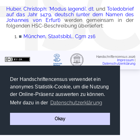
Huber, Christoph: 'Modus legendi', dt.
und
Toledobrief
auf das Jahr 1479, deutsch (unter dem Namen des
Johannes von Erfurt)
werden gemeinsam in der
folgenden HSC-Beschreibung überliefert:
■
München, Staatsbibl., Cgm 216
Handschriftencensus 2026
Impressum
|
Datenschutzerklärung
Der Handschriftencensus verwendet ein
anonymes Statistik-Cookie, um die Nutzung
der Online-Präsenz auswerten zu können.
Datenschutzerklärung
Mehr dazu in der
Okay