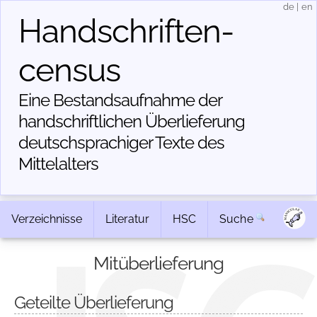
de
|
en
Handschriften­
census
Eine Bestandsaufnahme der
handschriftlichen Über­lieferung
deutschsprachiger Texte des
Mittelalters
Verzeichnisse
Literatur
HSC
Suche
Mitüberlieferung
Geteilte Überlieferung