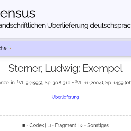
census
dschriftlichen Über­lieferung deutschsprachi
che
Sterner, Ludwig: Exempel
2
2
nze, in:
VL 9 (1995), Sp. 308-310 +
VL 11 (2004), Sp. 1459 (o
Überlieferung
■ = Codex | □ = Fragment | ○ = Sonstiges