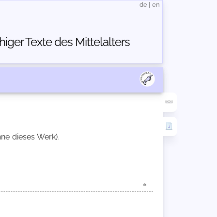
de
|
en
ger Texte des Mittelalters
hne dieses Werk).