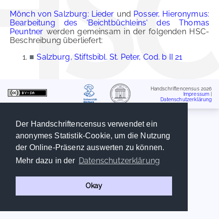
Mönch von Salzburg: Lieder
und
Posser, Hieronymus:
Bearbeitung des 'Beichtbüchleins' des Thomas
Peuntner
werden gemeinsam in der folgenden HSC-
Beschreibung überliefert:
■
Salzburg, Stiftsbibl. St. Peter, Cod. b II 21
Handschriftencensus 2026
Impressum
|
Datenschutzerklärung
Der Handschriftencensus verwendet ein
anonymes Statistik-Cookie, um die Nutzung
der Online-Präsenz auswerten zu können.
Datenschutzerklärung
Mehr dazu in der
Okay