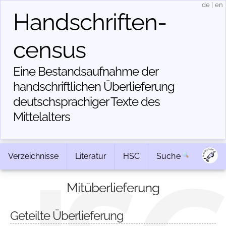
de
|
en
Handschriften­
census
Eine Bestandsaufnahme der
handschriftlichen Über­lieferung
deutschsprachiger Texte des
Mittelalters
Verzeichnisse
Literatur
HSC
Suche
Mitüberlieferung
Geteilte Überlieferung