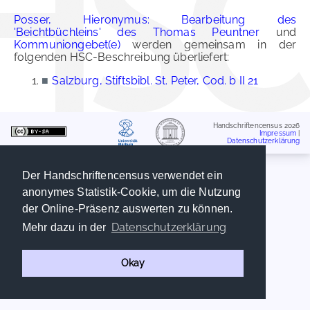
Posser, Hieronymus: Bearbeitung des
'Beichtbüchleins' des Thomas Peuntner
und
Kommuniongebet(e)
werden gemeinsam in der
folgenden HSC-Beschreibung überliefert:
■
Salzburg, Stiftsbibl. St. Peter, Cod. b II 21
Handschriftencensus 2026
Impressum
|
Datenschutzerklärung
Der Handschriftencensus verwendet ein
anonymes Statistik-Cookie, um die Nutzung
der Online-Präsenz auswerten zu können.
Datenschutzerklärung
Mehr dazu in der
Okay