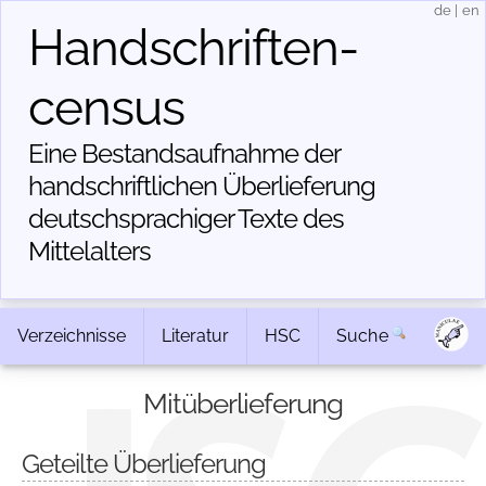
de
|
en
Handschriften­
census
Eine Bestandsaufnahme der
handschriftlichen Über­lieferung
deutschsprachiger Texte des
Mittelalters
Verzeichnisse
Literatur
HSC
Suche
Mitüberlieferung
Geteilte Überlieferung