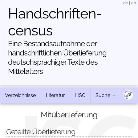
de
|
en
Handschriften­
census
Eine Bestandsaufnahme der
handschriftlichen Über­lieferung
deutschsprachiger Texte des
Mittelalters
Verzeichnisse
Literatur
HSC
Suche
Mitüberlieferung
Geteilte Überlieferung