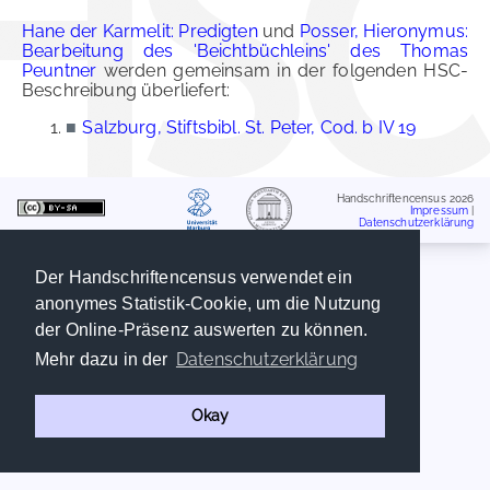
Hane der Karmelit: Predigten
und
Posser, Hieronymus:
Bearbeitung des 'Beichtbüchleins' des Thomas
Peuntner
werden gemeinsam in der folgenden HSC-
Beschreibung überliefert:
■
Salzburg, Stiftsbibl. St. Peter, Cod. b IV 19
Handschriftencensus 2026
Impressum
|
Datenschutzerklärung
Der Handschriftencensus verwendet ein
anonymes Statistik-Cookie, um die Nutzung
der Online-Präsenz auswerten zu können.
Datenschutzerklärung
Mehr dazu in der
Okay