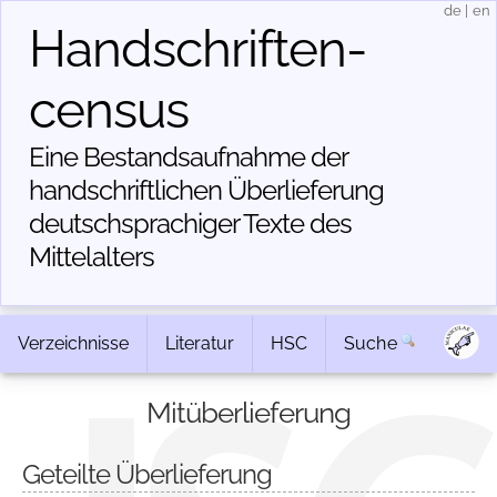
de
|
en
Handschriften­
census
Eine Bestandsaufnahme der
handschriftlichen Über­lieferung
deutschsprachiger Texte des
Mittelalters
Verzeichnisse
Literatur
HSC
Suche
Mitüberlieferung
Geteilte Überlieferung