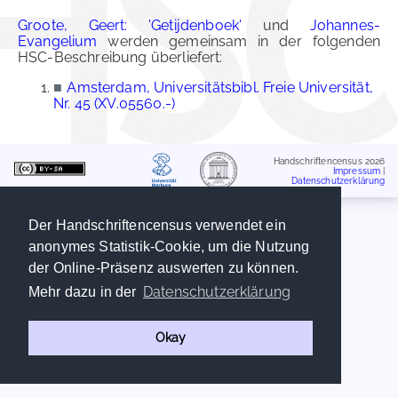
Groote, Geert: 'Getijdenboek'
und
Johannes-
Evangelium
werden gemeinsam in der folgenden
HSC-Beschreibung überliefert:
■
Amsterdam, Universitätsbibl. Freie Universität,
Nr. 45 (XV.05560.-)
Handschriftencensus 2026
Impressum
|
Datenschutzerklärung
Der Handschriftencensus verwendet ein
anonymes Statistik-Cookie, um die Nutzung
der Online-Präsenz auswerten zu können.
Datenschutzerklärung
Mehr dazu in der
Okay