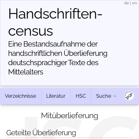
de
|
en
Handschriften­
census
Eine Bestandsaufnahme der
handschriftlichen Über­lieferung
deutschsprachiger Texte des
Mittelalters
Verzeichnisse
Literatur
HSC
Suche
Mitüberlieferung
Geteilte Überlieferung