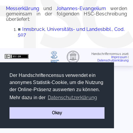
Messerklärung
und
Johannes-Evangelium
werden
gemeinsam in der folgenden HSC-Beschreibung
überliefert:
■
Innsbruck, Universitäts- und Landesbibl., Cod.
507
Handschriftencensus 2026
Impressum
|
Datenschutzerklärung
Der Handschriftencensus verwendet ein
anonymes Statistik-Cookie, um die Nutzung
der Online-Präsenz auswerten zu können.
Datenschutzerklärung
Mehr dazu in der
Okay