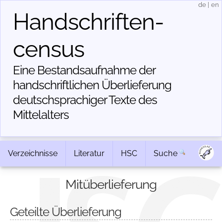
de
|
en
Handschriften­
census
Eine Bestandsaufnahme der
handschriftlichen Über­lieferung
deutschsprachiger Texte des
Mittelalters
Verzeichnisse
Literatur
HSC
Suche
Mitüberlieferung
Geteilte Überlieferung