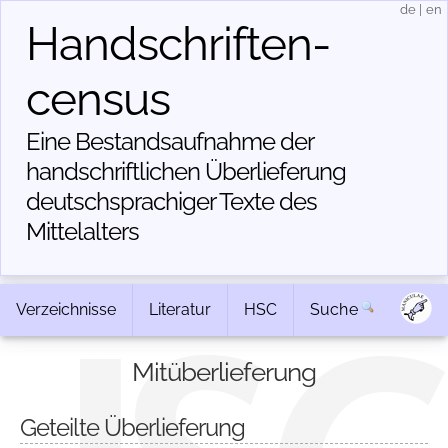
de
|
en
Handschriften­
census
Eine Bestandsaufnahme der
handschriftlichen Über­lieferung
deutschsprachiger Texte des
Mittelalters
Verzeichnisse
Literatur
HSC
Suche
Mitüberlieferung
Geteilte Überlieferung