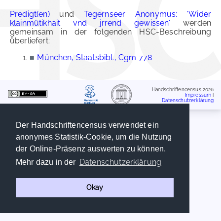
Predigt(en)
und
Tegernseer Anonymus: 'Wider
klainmütikhait vnd jrrend gewissen'
werden
gemeinsam in der folgenden HSC-Beschreibung
überliefert:
■
München, Staatsbibl., Cgm 778
Handschriftencensus 2026
Impressum
|
Datenschutzerklärung
Der Handschriftencensus verwendet ein
anonymes Statistik-Cookie, um die Nutzung
der Online-Präsenz auswerten zu können.
Datenschutzerklärung
Mehr dazu in der
Okay