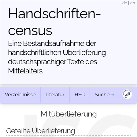
de
|
en
Handschriften­
census
Eine Bestandsaufnahme der
handschriftlichen Über­lieferung
deutschsprachiger Texte des
Mittelalters
Verzeichnisse
Literatur
HSC
Suche
Mitüberlieferung
Geteilte Überlieferung