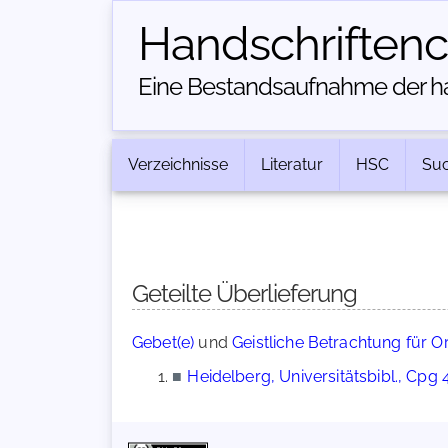
Handschriften­
Eine Bestandsaufnahme der han
Verzeichnisse
Literatur
HSC
Su
Geteilte Überlieferung
Gebet(e)
und
Geistliche Betrachtung für O
■
Heidelberg, Universitätsbibl., Cpg 