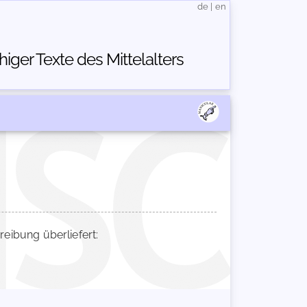
de
|
en
ger Texte des Mittelalters
ibung überliefert: