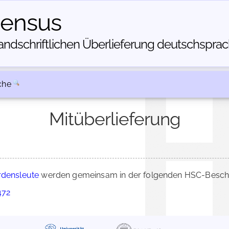
census
dschriftlichen Über­lieferung deutschsprachi
che
Mitüberlieferung
rdensleute
werden gemeinsam in der folgenden HSC-Beschre
472