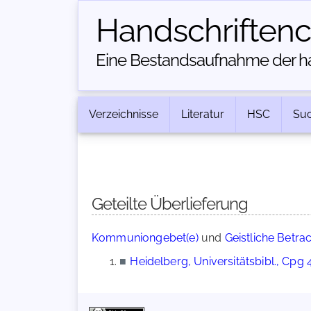
Handschriften­
Eine Bestandsaufnahme der han
Verzeichnisse
Literatur
HSC
Su
Geteilte Überlieferung
Kommuniongebet(e)
und
Geistliche Betra
■
Heidelberg, Universitätsbibl., Cpg 