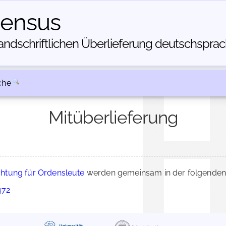
census
dschriftlichen Über­lieferung deutschsprachi
che
Mitüberlieferung
chtung für Ordensleute
werden gemeinsam in der folgenden 
472