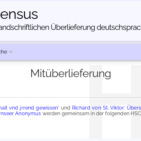
census
dschriftlichen Über­lieferung deutschsprachi
che
Mitüberlieferung
ait vnd jrrend gewissen'
und
Richard von St. Viktor: Übe
ernseer Anonymus
werden gemeinsam in der folgenden HSC-