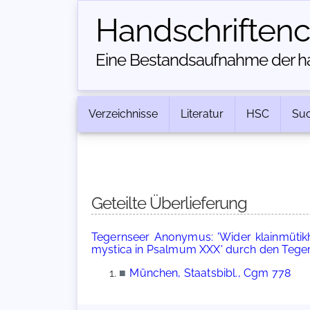
Handschriften­
Eine Bestandsaufnahme der han
Verzeichnisse
Literatur
HSC
Su
Geteilte Überlieferung
Tegernseer Anonymus: 'Wider klainmütikh
mystica in Psalmum XXX' durch den Teg
■
München, Staatsbibl., Cgm 778