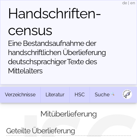
de
|
en
Handschriften­
census
Eine Bestandsaufnahme der
handschriftlichen Über­lieferung
deutschsprachiger Texte des
Mittelalters
Verzeichnisse
Literatur
HSC
Suche
Mitüberlieferung
Geteilte Überlieferung