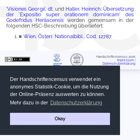
'Visiones Georgii', dt.
und
Haller, Heinrich: Übersetzung
der 'Expositio super orationem dominicam' des
Godefridus Herilacensis
werden gemeinsam in der
folgenden HSC-Beschreibung überliefert:
■
Wien, Österr. Nationalbibl., Cod. 12787
Handschriftencensus 2026
Impressum
|
Datenschutzerklärung
Der Handschriftencensus verwendet ein
anonymes Statistik-Cookie, um die Nutzung
der Online-Präsenz auswerten zu können.
Datenschutzerklärung
Mehr dazu in der
Okay