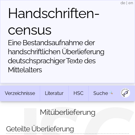
de
|
en
Handschriften­
census
Eine Bestandsaufnahme der
handschriftlichen Über­lieferung
deutschsprachiger Texte des
Mittelalters
Verzeichnisse
Literatur
HSC
Suche
Mitüberlieferung
Geteilte Überlieferung