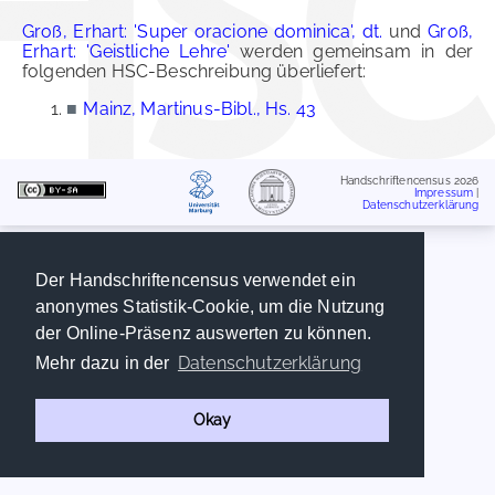
Groß, Erhart: 'Super oracione dominica', dt.
und
Groß,
Erhart: 'Geistliche Lehre'
werden gemeinsam in der
folgenden HSC-Beschreibung überliefert:
■
Mainz, Martinus-Bibl., Hs. 43
Handschriftencensus 2026
Impressum
|
Datenschutzerklärung
Der Handschriftencensus verwendet ein
anonymes Statistik-Cookie, um die Nutzung
der Online-Präsenz auswerten zu können.
Datenschutzerklärung
Mehr dazu in der
Okay