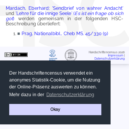
Mardach, Eberhard: 'Sendbrief von wahrer Andacht'
und
'Lehre für die innige Seele' (
Es ist ein frage ob sich
got
)
werden gemeinsam in der folgenden HSC-
Beschreibung überliefert:
■
Prag, Nationalbibl., Cheb MS. 45/330 (9)
Handschriftencensus 2026
Impressum
|
Datenschutzerklärung
Der Handschriftencensus verwendet ein
anonymes Statistik-Cookie, um die Nutzung
der Online-Präsenz auswerten zu können.
Datenschutzerklärung
Mehr dazu in der
Okay