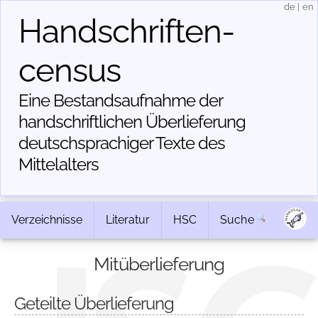
de
|
en
Handschriften­
census
Eine Bestandsaufnahme der
handschriftlichen Über­lieferung
deutschsprachiger Texte des
Mittelalters
Verzeichnisse
Literatur
HSC
Suche
Mitüberlieferung
Geteilte Überlieferung