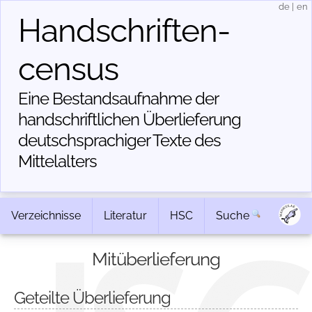
de
|
en
Handschriften­
census
Eine Bestandsaufnahme der
handschriftlichen Über­lieferung
deutschsprachiger Texte des
Mittelalters
Verzeichnisse
Literatur
HSC
Suche
Mitüberlieferung
Geteilte Überlieferung