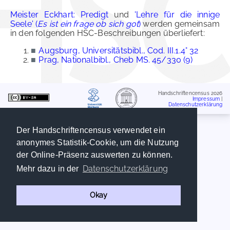
Meister Eckhart: Predigt
und
'Lehre für die innige
Seele' (
Es ist ein frage ob sich got
)
werden gemeinsam
in den folgenden HSC-Beschreibungen überliefert:
■
Augsburg, Universitätsbibl., Cod. III.1.4° 32
■
Prag, Nationalbibl., Cheb MS. 45/330 (9)
Handschriftencensus 2026
Impressum
|
Datenschutzerklärung
Der Handschriftencensus verwendet ein
anonymes Statistik-Cookie, um die Nutzung
der Online-Präsenz auswerten zu können.
Datenschutzerklärung
Mehr dazu in der
Okay