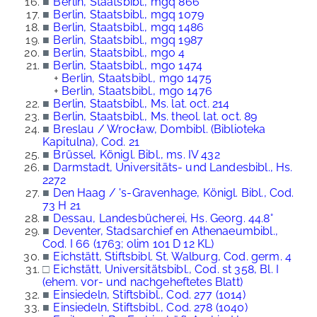
■
Berlin, Staatsbibl., mgq 866
■
Berlin, Staatsbibl., mgq 1079
■
Berlin, Staatsbibl., mgq 1486
■
Berlin, Staatsbibl., mgq 1987
■
Berlin, Staatsbibl., mgo 4
■
Berlin, Staatsbibl., mgo 1474
+
Berlin, Staatsbibl., mgo 1475
+
Berlin, Staatsbibl., mgo 1476
■
Berlin, Staatsbibl., Ms. lat. oct. 214
■
Berlin, Staatsbibl., Ms. theol. lat. oct. 89
■
Breslau / Wrocław, Dombibl. (Biblioteka
Kapitulna), Cod. 21
■
Brüssel, Königl. Bibl., ms. IV 432
■
Darmstadt, Universitäts- und Landesbibl., Hs.
2272
■
Den Haag / 's-Gravenhage, Königl. Bibl., Cod.
73 H 21
■
Dessau, Landesbücherei, Hs. Georg. 44.8°
■
Deventer, Stadsarchief en Athenaeumbibl.,
Cod. I 66 (1763; olim 101 D 12 KL)
■
Eichstätt, Stiftsbibl. St. Walburg, Cod. germ. 4
□
Eichstätt, Universitätsbibl., Cod. st 358, Bl. I
(ehem. vor- und nachgeheftetes Blatt)
■
Einsiedeln, Stiftsbibl., Cod. 277 (1014)
■
Einsiedeln, Stiftsbibl., Cod. 278 (1040)