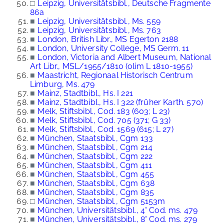
□
Leipzig, Universitätsbibl., Deutsche Fragmente
86a
■
Leipzig, Universitätsbibl., Ms. 559
■
Leipzig, Universitätsbibl., Ms. 763
■
London, British Libr., MS Egerton 2188
■
London, University College, MS Germ. 11
■
London, Victoria and Albert Museum, National
Art Libr., MSL/1955/1810 (olim L 1810-1955)
■
Maastricht, Regionaal Historisch Centrum
Limburg, Ms. 479
■
Mainz, Stadtbibl., Hs. I 221
■
Mainz, Stadtbibl., Hs. I 322 (früher Karth. 570)
■
Melk, Stiftsbibl., Cod. 183 (603; L 23)
■
Melk, Stiftsbibl., Cod. 705 (371; G 33)
■
Melk, Stiftsbibl., Cod. 1569 (615; L 27)
■
München, Staatsbibl., Cgm 133
■
München, Staatsbibl., Cgm 214
■
München, Staatsbibl., Cgm 222
■
München, Staatsbibl., Cgm 411
■
München, Staatsbibl., Cgm 455
■
München, Staatsbibl., Cgm 638
■
München, Staatsbibl., Cgm 835
□
München, Staatsbibl., Cgm 5153m
■
München, Universitätsbibl., 4° Cod. ms. 479
■
München, Universitätsbibl., 8° Cod. ms. 279