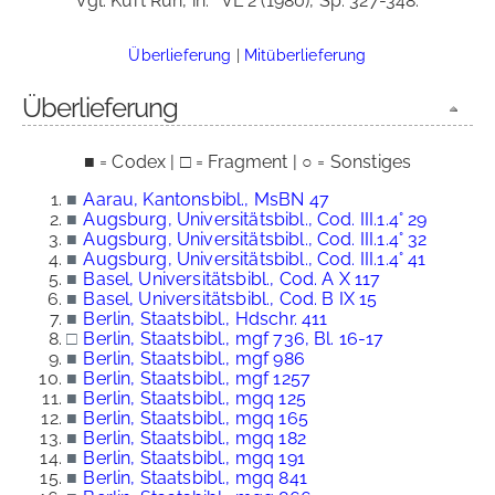
Vgl. Kurt Ruh, in:
VL 2 (1980), Sp. 327-348.
Überlieferung
|
Mitüberlieferung
Überlieferung
■ = Codex | □ = Fragment | ○ = Sonstiges
■
Aarau, Kantonsbibl., MsBN 47
■
Augsburg, Universitätsbibl., Cod. III.1.4° 29
■
Augsburg, Universitätsbibl., Cod. III.1.4° 32
■
Augsburg, Universitätsbibl., Cod. III.1.4° 41
■
Basel, Universitätsbibl., Cod. A X 117
■
Basel, Universitätsbibl., Cod. B IX 15
■
Berlin, Staatsbibl., Hdschr. 411
□
Berlin, Staatsbibl., mgf 736, Bl. 16-17
■
Berlin, Staatsbibl., mgf 986
■
Berlin, Staatsbibl., mgf 1257
■
Berlin, Staatsbibl., mgq 125
■
Berlin, Staatsbibl., mgq 165
■
Berlin, Staatsbibl., mgq 182
■
Berlin, Staatsbibl., mgq 191
■
Berlin, Staatsbibl., mgq 841