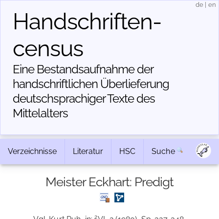
de
|
en
Handschriften­
census
Eine Bestandsaufnahme der
handschriftlichen Über­lieferung
deutschsprachiger Texte des
Mittelalters
Verzeichnisse
Literatur
HSC
Suche
Meister Eckhart: Predigt
2