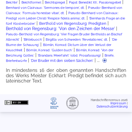
|
|
|
|
Beichte'
Beichtformel
Beichtspiegel
Papst Benedikt XII.: Passionsgebet
|
Bernhard von Clairvaux: 'Sermones de tempore', dt.
Pseudo-Bernhard von
|
Clairvaux: 'Formula honestae vitae', dt.
Pseudo-Bernhard von Clairvaux:
|
Predigt vom Leiden Christi 'Respice fidelis anima', dt.
'Bernhards Frage an die
|
|
Berthold von Regensburg: Predigten
fünf Klosterbrüder'
|
Berthold von Regensburg: 'Von den Zeichen der Messe'
Pseudo-Berthold von Regensburg: 'Vier Fragen Bruder Bertholds an Bischof
|
|
|
Albrecht'
'Bihtebuoch'
Birgitta von Schweden: 'Revelationes', dt.
'Die
|
Blume der Schauung'
Bömlin, Konrad: Dictum über den Verlust der
|
|
Bömlin, Konrad: 'Gulden buch'
Keuschheit
Bömlin, Konrad: 'Von der
|
|
Briefe,
Berührung Gottes'
'Brandans Meerfahrt' (obd. Prosafassung)
|
| ...
Briefentwürfe
'Der Bruder mit den sieben Säckchen'
In mindestens 16 der oben genannten Handschriften
des Werks Meister Eckhart: Predigt befindet sich auch
lateinischer Text.
Handschriftencensus 2026
Impressum
|
Datenschutzerklärung