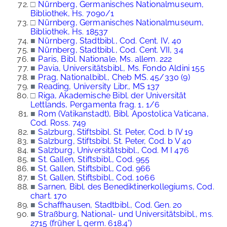
□
Nürnberg, Germanisches Nationalmuseum,
Bibliothek, Hs. 7090/1
□
Nürnberg, Germanisches Nationalmuseum,
Bibliothek, Hs. 18537
■
Nürnberg, Stadtbibl., Cod. Cent. IV, 40
■
Nürnberg, Stadtbibl., Cod. Cent. VII, 34
■
Paris, Bibl. Nationale, Ms. allem. 222
■
Pavia, Universitätsbibl., Ms. Fondo Aldini 155
■
Prag, Nationalbibl., Cheb MS. 45/330 (9)
■
Reading, University Libr., MS 137
□
Riga, Akademische Bibl. der Universität
Lettlands, Pergamenta frag. 1, 1/6
■
Rom (Vatikanstadt), Bibl. Apostolica Vaticana,
Cod. Ross. 749
■
Salzburg, Stiftsbibl. St. Peter, Cod. b IV 19
■
Salzburg, Stiftsbibl. St. Peter, Cod. b V 40
■
Salzburg, Universitätsbibl., Cod. M I 476
■
St. Gallen, Stiftsbibl., Cod. 955
■
St. Gallen, Stiftsbibl., Cod. 966
■
St. Gallen, Stiftsbibl., Cod. 1066
■
Sarnen, Bibl. des Benediktinerkollegiums, Cod.
chart. 170
■
Schaffhausen, Stadtbibl., Cod. Gen. 20
■
Straßburg, National- und Universitätsbibl., ms.
2715 (früher L germ. 618.4°)