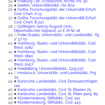
■
Freiburg i. Br., Erzbischöfl. Archiv, Hs. 30
■
Gießen, Universitätsbibl., Hs. 879
■
Gotha, Forschungsbibl. der Universität Erfurt,
Cod. Chart. A 13
■
Gotha, Forschungsbibl. der Universität Erfurt,
Cod. Chart. B 237
□
Göttingen, Georg-August-Univ.,
Diplomatischer Apparat, 10 E IX Nr. 18
□
Halle (Saale), Universitäts- und Landesbibl., Yg
2° 37 (1)
■
Hamburg, Staats- und Universitätsbibl., Cod.
theol. 1082
■
Hamburg, Staats- und Universitätsbibl., Cod.
theol. 1890
■
Hamburg, Staats- und Universitätsbibl., Cod.
theol. 2057
■
Heidelberg, Universitätsbibl., Cpg 537
□
Innsbruck, Universitäts- und Landesbibl., Frg.
34
■
Karlsruhe, Landesbibl., Cod. Donaueschingen
144
■
Karlsruhe, Landesbibl., Cod. St. Blasien 75
■
Karlsruhe, Landesbibl., Cod. St. Peter perg. 85
■
Klosterneuburg, Stiftsbibl., Cod. 251
■
Klosterneuburg, Stiftsbibl., Cod. 443