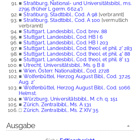
■
Straßburg, National- und Universitätsbibl., ms.
2795 (früher L germ. 662.4°)
■
Straßburg, Stadtbibl., Cod. A 98
[verbrannt]
■
Straßburg, Stadtbibl., Cod. A 100
[vermutlich
verbrannt]
■
Stuttgart, Landesbibl., Cod. brev. 88
■
Stuttgart, Landesbibl., Cod. HB I 6
■
Stuttgart, Landesbibl., Cod. HB I 203
■
Stuttgart, Landesbibl., Cod. theol. et phil. 2° 283
■
Stuttgart, Landesbibl., Cod. theol. et phil. 4° 88
■
Stuttgart, Landesbibl., Cod. theol. et phil. 8° 13
■
Utrecht, Universitätsbibl., Ms. 9 B 8
■
Wien, Österr. Nationalbibl., Cod. 2728
■
Wolfenbüttel, Herzog August Bibl., Cod. 37.25
Aug. 2°
■
Wolfenbüttel, Herzog August Bibl., Cod. 1066
Helmst.
■
Würzburg, Universitätsbibl., M. ch. q. 151
■
Zürich, Zentralbibl., Ms. A 131
□
Zürich, Zentralbibl., Ms. Z XIV 35
Ausgabe