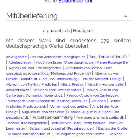
Siehe
Editionsbericht
Mitüberlieferung
alphabetisch
|
Häufigkeit
Mit diesem Werk sind mindestens 379 weitere
deutschsprachige Werke überliefert.
|
|
'Von dem adel der sêle'
Ablaßgebete
Der von Achenheim: Predigtspruch
|
|
Aderlassregeln
Adolf von Essen: 'Unser Jungfrauwen Mariae Rosengertlin'
|
|
'Agnes von Rom' (Prosalegenden)
Albertanus von Brescia: 'Liber
|
consolationis et consilii', dt. ('Melibeus und Prudentia')
Albertanus von
|
|
Brescia: Traktate, dt. ('Lere und unterweisung')
Bruder Albrecht: Predigt
|
|
|
'Als ich in wunder valle'
Albrecht von Treffurt: Predigten
Alhart: Predigt
|
|
'Von dem anefluzze des vaters'
Andachtsbuch
Pseudo-Anselm von
|
Canterbury: 'Admonitio morienti', dt.
Pseudo-Anselm von Canterbury:
|
|
'Interrogatio Sancti Anselmi de Passione Domini', dt.
Antiphon
Bruder
|
|
'Von armuot des geistes'
Aristotiles: Predigtspruch
Arnold der Rote:
|
|
Augustinus: 'Von der Seele'
Predigt
Pseudo-Augustinus: 'Speculum
|
|
|
Autoritäten-Sammlung
peccatoris', dt.
'Ave praeclara maris stella', dt.
|
|
'Barbara' (Prosalegenden)
Barfüßer von Basel: Predigtspruch
Barfüßer-
|
|
Lesemeister
'Barlaam und Josaphat' (Prosafassungen)
Basilius der Große:
|
|
'De laude solitariae vitae', dt.
'Baumgarten geistlicher Herzen'
'Von der