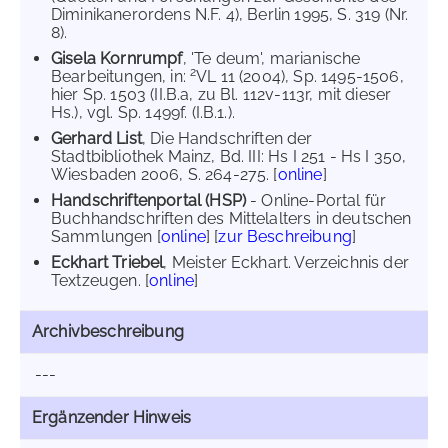
Diminikanerordens N.F. 4), Berlin 1995, S. 319 (Nr.
8).
Gisela Kornrumpf
, 'Te deum', marianische
2
Bearbeitungen, in:
VL 11 (2004), Sp. 1495-1506,
hier Sp. 1503 (II.B.a, zu Bl. 112v-113r, mit dieser
Hs.), vgl. Sp. 1499f. (I.B.1.).
Gerhard List
, Die Handschriften der
Stadtbibliothek Mainz, Bd. III: Hs I 251 - Hs I 350,
Wiesbaden 2006, S. 264-275. [
online
]
Handschriftenportal (HSP)
- Online-Portal für
Buchhandschriften des Mittelalters in deutschen
Sammlungen [
online
] [
zur Beschreibung
]
Eckhart Triebel
, Meister Eckhart. Verzeichnis der
Textzeugen. [
online
]
Archivbeschreibung
---
Ergänzender Hinweis