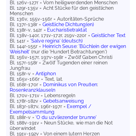
Bl. 126v-127r = Vom heiligwerdenden Menschen
Bl. 129r-135v = Acht Stücke für den geistlichen
Menschen
Bl. 136v, 155v-156r = Autoritäten-Sprüche
Bl. 137r-138r =
Geistliche Dichtung(en)
Bl. 138r-v, 142r =
Eucharistietraktat
Bl. 138v-140r, 171v-172r, 219v-220r =
Geistlicher Text
Bl. 141r =
'Salve regina' (deutsch)
Bl. 144r-155r =
Heinrich Seuse
:
'Büchlein der ewigen
Weisheit'
(nur die 'Hundert Betrachtungen')
Bl. 156v-157r, 197v-198r = Zwölf Gaben Christi
Bl. 157r-158r = Zwölf Tugenden einer reinen
Jungfrau
Bl. 158r-v =
Antiphon
Bl. 165v-166r = Text, lat.
Bl. 168r-170r =
Dominikus von Preußen
:
Rosenkranzklauseln
Bl. 170v-171v = Lebensregeln
Bl. 178r-182v =
Gebetsanweisung
Bl. 183r-187v, 196r-197r =
Exempel /
Exempelsammlung
Bl. 188r-v =
'O du uzvliezender brunne'
Bl. 188v-191v = Neun Stücke, wie man die Not
überwindet
Bl. 191v-192v = Von einem lutern Herzen