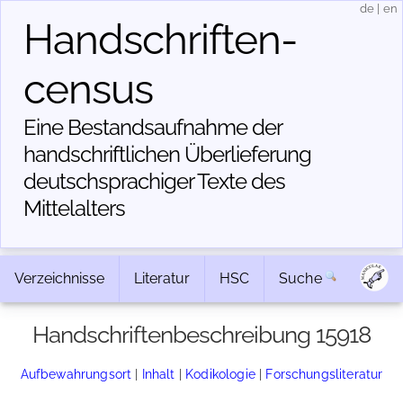
de
|
en
Handschriften­
census
Eine Bestandsaufnahme der
handschriftlichen Über­lieferung
deutschsprachiger Texte des
Mittelalters
Verzeichnisse
Literatur
HSC
Suche
Handschriftenbeschreibung 15918
Aufbewahrungsort
|
Inhalt
|
Kodikologie
|
Forschungsliteratur