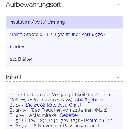
Aufbewahrungsort
Institution / Art / Umfang
Mainz
, Stadtbibl.,
Hs. I 322 (früher Karth. 570)
Codex
221 Blätter
Inhalt
Bl. 1r = Lied von der Vergänglichkeit der Zeit (Inc.:
Och zijt, och zijt, och edel zijt
),
Ablaßgebete
Bl. 1v =
'Die zwölf Räte Jesu Christi'
Bl. 2r-3v = 'Das Frauchen von 22 Jahren' (Mz 2)
Bl. 4r-v = Ablaßmirakel,
Gebet(e)
Bl. 5r-6r, 12v, 123r-124r, 172v-173r =
Psalm(en), dt.
Bl. 6r-7v = 16 Nutzen der Passionsandacht