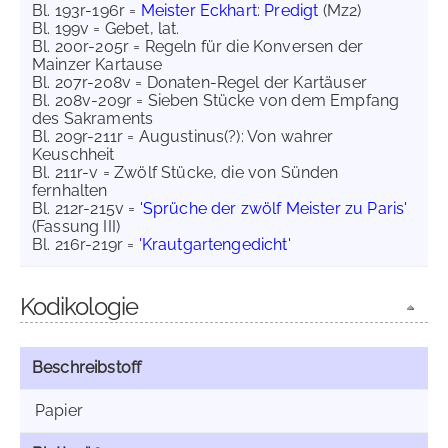
Bl. 193r-196r =
Meister Eckhart
:
Predigt
(Mz2)
Bl. 199v = Gebet, lat.
Bl. 200r-205r = Regeln für die Konversen der
Mainzer Kartause
Bl. 207r-208v = Donaten-Regel der Kartäuser
Bl. 208v-209r = Sieben Stücke von dem Empfang
des Sakraments
Bl. 209r-211r = Augustinus(?): Von wahrer
Keuschheit
Bl. 211r-v = Zwölf Stücke, die von Sünden
fernhalten
Bl. 212r-215v =
'Sprüche der zwölf Meister zu Paris'
(Fassung III)
Bl. 216r-219r =
'Krautgartengedicht'
Kodikologie
Beschreibstoff
Papier