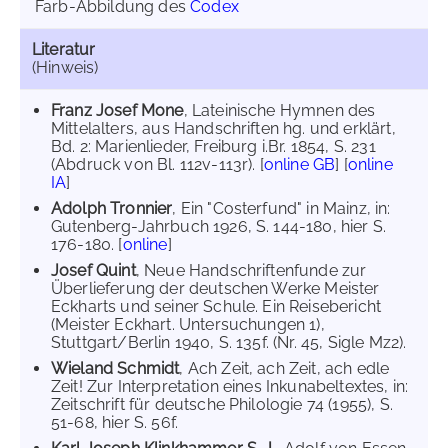
Farb-Abbildung des
Codex
Literatur
(Hinweis)
Franz Josef Mone
, Lateinische Hymnen des
Mittelalters, aus Handschriften hg. und erklärt,
Bd. 2: Marienlieder, Freiburg i.Br. 1854, S. 231
(Abdruck von Bl. 112v-113r). [
online GB
] [
online
IA
]
Adolph Tronnier
, Ein "Costerfund" in Mainz, in:
Gutenberg-Jahrbuch 1926, S. 144-180, hier S.
176-180. [
online
]
Josef Quint
, Neue Handschriftenfunde zur
Überlieferung der deutschen Werke Meister
Eckharts und seiner Schule. Ein Reisebericht
(Meister Eckhart. Untersuchungen 1),
Stuttgart/Berlin 1940, S. 135f. (Nr. 45, Sigle Mz2).
Wieland Schmidt
, Ach Zeit, ach Zeit, ach edle
Zeit! Zur Interpretation eines Inkunabeltextes, in:
Zeitschrift für deutsche Philologie 74 (1955), S.
51-68, hier S. 56f.