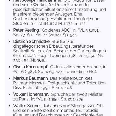
Karl Joseph Klinkhammer S. J.
, Adolf von Essen
und seine Werke. Der Rosenkranz in der
geschichtlichen Situation seiner Entstehung und
in seinem bleibenden Anliegen. Eine
Quellenforschung (Frankfurter Theologische
Studien 13), Frankfurt a.M. 1972, S. 132.
2
Peter Kesting
, 'Goldenes ABC', in:
VL 3 (1981),
2
Sp. 77-80 +
VL 11 (2004), Sp. 544.
Dietrich Schmidtke
, Studien zur
dingallegorischen Erbauungsliteratur des
Spätmittelalters. Am Beispiel der Gartenallegorie
(Hermaea N.F. 43), Tübingen 1982, S. 19, 50 (Nr.
33d), 54 (Nr. 36a).
Gisela Kornrumpf
, 'O du uzvliezender brunne', in:
2
VL 6 (1987), Sp. 1269-1272 (ohne diese Hs.).
Markus Baumann
, Das 'Meisterbuch' des
Rulman Merswin. Textgeschichte und Teiledition,
Diss. Eichstätt 1992, S. 104-108.
Volker Honemann
, 'Sprüche der zwölf Meister
2
zu Paris', in:
VL 9 (1995), Sp. 201-205.
Walter Senner
, Johannes von Sterngassen OP
und sein Sentenzenkommentar, Teil I: Studie
(Quellen und Forschungen zur Geschichte des