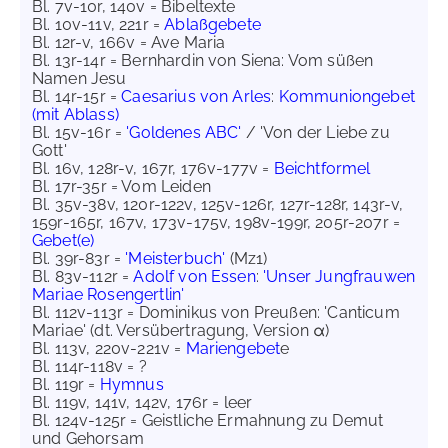
Bl. 7v-10r, 140v = Bibeltexte
Bl. 10v-11v, 221r =
Ablaßgebete
Bl. 12r-v, 166v = Ave Maria
Bl. 13r-14r = Bernhardin von Siena: Vom süßen
Namen Jesu
Bl. 14r-15r =
Caesarius von Arles
:
Kommuniongebet
(mit Ablass)
Bl. 15v-16r =
'Goldenes ABC'
/ 'Von der Liebe zu
Gott'
Bl. 16v, 128r-v, 167r, 176v-177v =
Beichtformel
Bl. 17r-35r = Vom Leiden
Bl. 35v-38v, 120r-122v, 125v-126r, 127r-128r, 143r-v,
159r-165r, 167v, 173v-175v, 198v-199r, 205r-207r =
Gebet(e)
Bl. 39r-83r =
'Meisterbuch'
(Mz1)
Bl. 83v-112r =
Adolf von Essen
:
'Unser Jungfrauwen
Mariae Rosengertlin'
Bl. 112v-113r = Dominikus von Preußen: 'Canticum
Mariae' (dt. Versübertragung, Version α)
Bl. 113v, 220v-221v =
Mariengebet
e
Bl. 114r-118v = ?
Bl. 119r =
Hymnus
Bl. 119v, 141v, 142v, 176r = leer
Bl. 124v-125r = Geistliche Ermahnung zu Demut
und Gehorsam