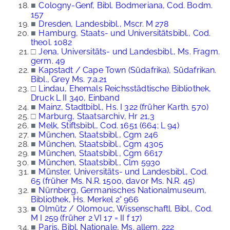
■
Cologny-Genf, Bibl. Bodmeriana, Cod. Bodm.
157
■
Dresden, Landesbibl., Mscr. M 278
■
Hamburg, Staats- und Universitätsbibl., Cod.
theol. 1082
□
Jena, Universitäts- und Landesbibl., Ms. Fragm.
germ. 49
■
Kapstadt / Cape Town (Südafrika), Südafrikan.
Bibl., Grey Ms. 7.a.21
□
Lindau, Ehemals Reichsstädtische Bibliothek,
Druck L II 340, Einband
■
Mainz, Stadtbibl., Hs. I 322 (früher Karth. 570)
□
Marburg, Staatsarchiv, Hr 21,3
■
Melk, Stiftsbibl., Cod. 1651 (664; L 94)
■
München, Staatsbibl., Cgm 246
■
München, Staatsbibl., Cgm 4305
■
München, Staatsbibl., Cgm 6617
■
München, Staatsbibl., Clm 5930
■
Münster, Universitäts- und Landesbibl., Cod.
65 (früher Ms. N.R. 1500, davor Ms. N.R. 45)
■
Nürnberg, Germanisches Nationalmuseum,
Bibliothek, Hs. Merkel 2° 966
■
Olmütz / Olomouc, Wissenschaftl. Bibl., Cod.
M I 259 (früher 2 VI 17 = II f 17)
■
Paris, Bibl. Nationale, Ms. allem. 222