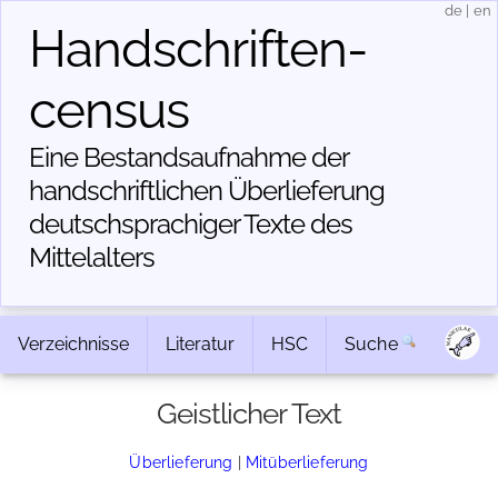
de
|
en
Handschriften­
census
Eine Bestandsaufnahme der
handschriftlichen Über­lieferung
deutschsprachiger Texte des
Mittelalters
Verzeichnisse
Literatur
HSC
Suche
Geistlicher Text
Überlieferung
|
Mitüberlieferung