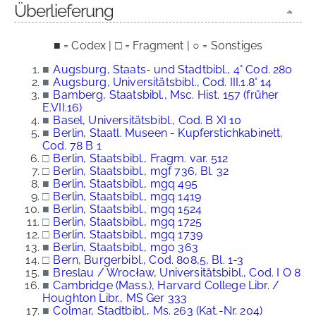
Überlieferung
■ = Codex | □ = Fragment | ○ = Sonstiges
■
Augsburg, Staats- und Stadtbibl., 4° Cod. 280
■
Augsburg, Universitätsbibl., Cod. III.1.8° 14
■
Bamberg, Staatsbibl., Msc. Hist. 157 (früher
E.VII.16)
■
Basel, Universitätsbibl., Cod. B XI 10
■
Berlin, Staatl. Museen - Kupferstichkabinett,
Cod. 78 B 1
□
Berlin, Staatsbibl., Fragm. var. 512
□
Berlin, Staatsbibl., mgf 736, Bl. 32
■
Berlin, Staatsbibl., mgq 495
□
Berlin, Staatsbibl., mgq 1419
■
Berlin, Staatsbibl., mgq 1524
□
Berlin, Staatsbibl., mgq 1725
□
Berlin, Staatsbibl., mgq 1739
■
Berlin, Staatsbibl., mgo 363
□
Bern, Burgerbibl., Cod. 808,5, Bl. 1-3
■
Breslau / Wrocław, Universitätsbibl., Cod. I O 8
■
Cambridge (Mass.), Harvard College Libr. /
Houghton Libr., MS Ger 333
■
Colmar, Stadtbibl., Ms. 263 (Kat.-Nr. 204)