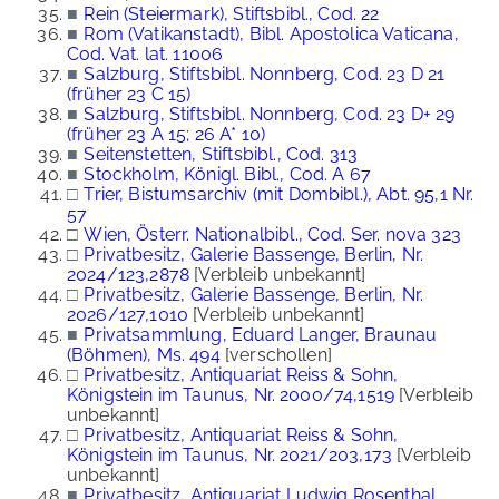
■
Rein (Steiermark), Stiftsbibl., Cod. 22
■
Rom (Vatikanstadt), Bibl. Apostolica Vaticana,
Cod. Vat. lat. 11006
■
Salzburg, Stiftsbibl. Nonnberg, Cod. 23 D 21
(früher 23 C 15)
■
Salzburg, Stiftsbibl. Nonnberg, Cod. 23 D+ 29
(früher 23 A 15; 26 A* 10)
■
Seitenstetten, Stiftsbibl., Cod. 313
■
Stockholm, Königl. Bibl., Cod. A 67
□
Trier, Bistumsarchiv (mit Dombibl.), Abt. 95,1 Nr.
57
□
Wien, Österr. Nationalbibl., Cod. Ser. nova 323
□
Privatbesitz, Galerie Bassenge, Berlin, Nr.
2024/123,2878
[Verbleib unbekannt]
□
Privatbesitz, Galerie Bassenge, Berlin, Nr.
2026/127,1010
[Verbleib unbekannt]
■
Privatsammlung, Eduard Langer, Braunau
(Böhmen), Ms. 494
[verschollen]
□
Privatbesitz, Antiquariat Reiss & Sohn,
Königstein im Taunus, Nr. 2000/74,1519
[Verbleib
unbekannt]
□
Privatbesitz, Antiquariat Reiss & Sohn,
Königstein im Taunus, Nr. 2021/203,173
[Verbleib
unbekannt]
■
Privatbesitz, Antiquariat Ludwig Rosenthal,