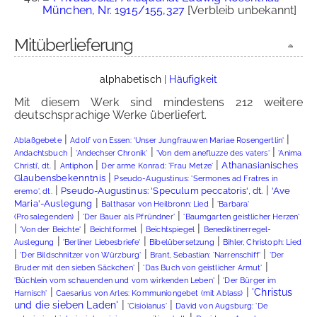
München, Nr. 1915/155,327
[Verbleib unbekannt]
Mitüberlieferung
alphabetisch
|
Häufigkeit
Mit diesem Werk sind mindestens 212 weitere
deutschsprachige Werke überliefert.
|
|
Ablaßgebete
Adolf von Essen: 'Unser Jungfrauwen Mariae Rosengertlin'
|
|
|
Andachtsbuch
'Andechser Chronik'
'Von dem anefluzze des vaters'
'Anima
|
|
|
Athanasianisches
Christi', dt.
Antiphon
Der arme Konrad: 'Frau Metze'
|
Glaubensbekenntnis
Pseudo-Augustinus: 'Sermones ad Fratres in
|
|
Pseudo-Augustinus: 'Speculum peccatoris', dt.
'Ave
eremo', dt.
|
|
Maria'-Auslegung
Balthasar von Heilbronn: Lied
'Barbara'
|
|
(Prosalegenden)
'Der Bauer als Pfründner'
'Baumgarten geistlicher Herzen'
|
|
|
|
'Von der Beichte'
Beichtformel
Beichtspiegel
Benediktinerregel-
|
|
|
Auslegung
'Berliner Liebesbriefe'
Bibelübersetzung
Bihler, Christoph: Lied
|
|
|
'Der Bildschnitzer von Würzburg'
Brant, Sebastian: 'Narrenschiff'
'Der
|
|
Bruder mit den sieben Säckchen'
'Das Buch von geistlicher Armut'
|
'Büchlein vom schauenden und vom wirkenden Leben'
'Der Bürger im
|
|
'Christus
Harnisch'
Caesarius von Arles: Kommuniongebet (mit Ablass)
|
|
und die sieben Laden'
'Cisioianus'
David von Augsburg: 'De