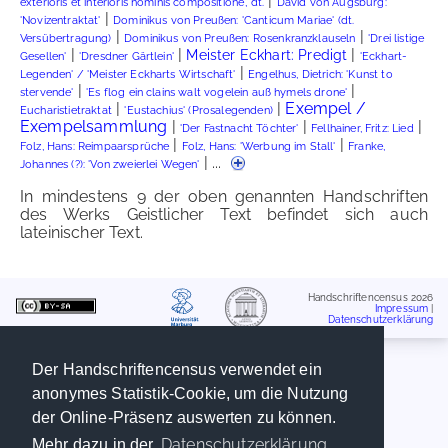
|
exterioris et interioris hominis compositione', dt.
David von Augsburg:
|
'Novizentraktat'
Dominikus von Preußen: 'Canticum Mariae' (dt.
|
|
Versübertragung)
Dominikus von Preußen: Rosenkranzklauseln
'Drei listige
|
|
|
Meister Eckhart: Predigt
Gesellen'
'Dresdner Gärtlein'
'Eckhart-
|
Legenden' / 'Meister Eckharts Wirtschaft'
Engelhus, Dietrich: 'Kunst to
|
|
stervende'
'Es flog ein clains walt vogelein auß hymels drone'
|
|
Exempel /
Eucharistietraktat
'Eustachius' (Prosalegenden)
Exempelsammlung
|
|
|
'Der Fastnacht Töchter'
Fellhainer, Fritz: Lied
|
|
Folz, Hans: Reimpaarsprüche
Folz, Hans: 'Werbung im Stall'
Franke,
| ...
Johannes (?): 'Von zweierlei Wegen'
In mindestens 9 der oben genannten Handschriften
des Werks Geistlicher Text befindet sich auch
lateinischer Text.
Handschriftencensus 2026
Impressum
|
Datenschutzerklärung
Der Handschriftencensus verwendet ein
anonymes Statistik-Cookie, um die Nutzung
der Online-Präsenz auswerten zu können.
Datenschutzerklärung
Mehr dazu in der